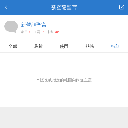
新營龍聖宮
新營龍聖宮
今日:
0
主題:
2
排名:
46
全部
最新
熱門
熱帖
精華
本版塊或指定的範圍內尚無主題