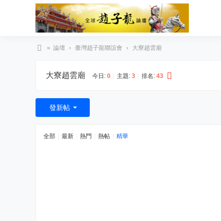
»
論壇
›
臺灣趙子龍聯誼會
›
大寮趙雲廟
臺
大寮趙雲廟
灣
今日:
0
|
主題:
3
|
排名:
43
趙
子
發新帖
龍
文
全部
|
最新
|
熱門
|
熱帖
|
精華
化
協
會