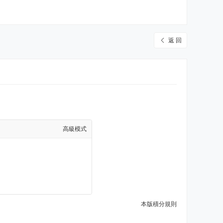
返 回
高級模式
本版積分規則