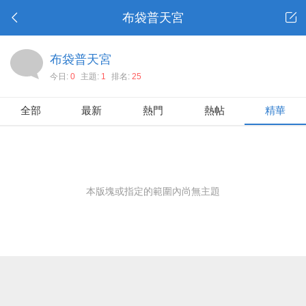
布袋普天宮
布袋普天宮
今日:
0
主題:
1
排名:
25
全部
最新
熱門
熱帖
精華
本版塊或指定的範圍內尚無主題