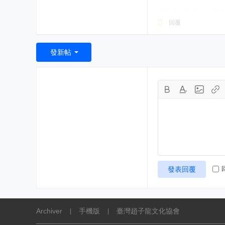
回覆
發新帖
發表回覆
Archiver
手機版
臺灣趙子龍文化協會
|
|