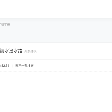
請水巡水路
未年請水巡水路
[複製鏈接]
:52:34
|
顯示全部樓層