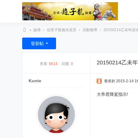
»
論壇
›
佳里子龍廟永昌宮
›
活動報導
›
20150214乙未年
臺
發新帖
灣
趙
20150214乙
查看:
6614
|
回覆:
0
子
龍
Kunte
發表於 2015-2-14 16
文
化
大帝君降駕指示!
協
會