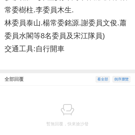
常委樹柱.李委員木生.
林委員泰山.楊常委銘源.謝委員文俊.蕭
委員水閣等8名委員及宋江隊員)
交通工具:自行開車
全部回覆
看全部
倒序瀏覽
暫無回覆，快來搶沙發