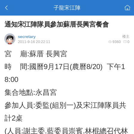
子龍宋江陣
通知宋江陣隊員參加蘇厝長興宮餐會
secretary
楼主
2011-9-16 20:22:11
9360
0
宮 廟:蘇厝 長興宮
時 間:國曆9月17日(農曆8/20) 下午1
8:00
集合地點:永昌宮
參加人員:委監(組別一)及宋江陣隊員共
計2桌
(人員:謝主委.藍委員崇賓.林棍總召代林