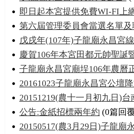
即日起本宮提供免費WI-FI上
第六屆管理委員會當選名單及
戊戌年(107年)子龍廟永昌宮
慶賀106年本宮田都元帥聖誕
子龍廟永昌宮廟埕106年農曆
20161023子龍廟永昌宮公壇
20151219(農十一月初九
公告:金紙招標兩年約
(0篇回覆
20150517(農3月29日)