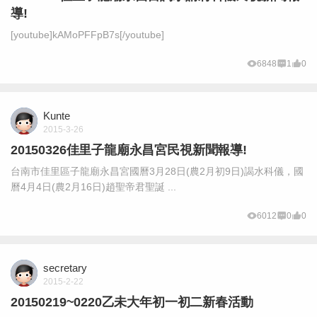
導!
[youtube]kAMoPFFpB7s[/youtube]
6848
1
0
Kunte
2015-3-26
20150326佳里子龍廟永昌宮民視新聞報導!
台南市佳里區子龍廟永昌宮國曆3月28日(農2月初9日)謁水科儀，國
曆4月4日(農2月16日)趙聖帝君聖誕 ...
6012
0
0
secretary
2015-2-22
20150219~0220乙未大年初一初二新春活動