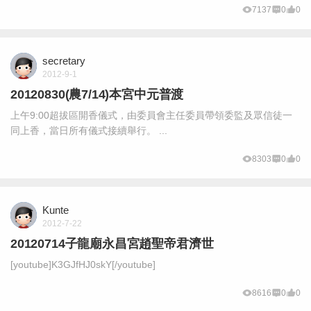
7137
0
0
secretary
2012-9-1
20120830(農7/14)本宮中元普渡
上午9:00超拔區開香儀式，由委員會主任委員帶領委監及眾信徒一
同上香，當日所有儀式接續舉行。 ...
8303
0
0
Kunte
2012-7-22
20120714子龍廟永昌宮趙聖帝君濟世
[youtube]K3GJfHJ0skY[/youtube]
8616
0
0