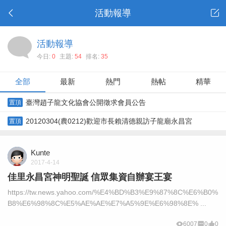
活動報導
活動報導
今日:
0
主題:
54
排名:
35
全部
最新
熱門
熱帖
精華
臺灣趙子龍文化協會公開徵求會員公告
置頂
20120304(農0212)歡迎市長賴清德親訪子龍廟永昌宮
置頂
Kunte
2017-4-14
佳里永昌宮神明聖誕 信眾集資自辦宴王宴
https://tw.news.yahoo.com/%E4%BD%B3%E9%87%8C%E6%B0%
B8%E6%98%8C%E5%AE%AE%E7%A5%9E%E6%98%8E% ...
6007
0
0