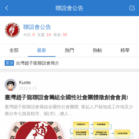
聯誼會公告
聯誼會公告
今日:
0
主題:
14
排名:
33
全部
最新
熱門
熱帖
精華
台灣趙子龍聯誼會簡介
置頂
Kunte
2015-8-15
臺灣趙子龍聯誼會籌組全國性社會團體徵創會會員!
臺灣趙子龍聯誼會籌組全國性社會團體, 發起人戶籍地或工作地至少
應分布七個直轄市、縣(市)，總人 ...