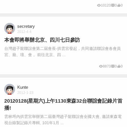
10123
0
0
secretary
2012-4-4
本會即將舉辦北京、四川七日參訪
台灣趙子龍聯誼會第二屆會長-拱雲宮發起，共同邀請聯誼會各會員
宮、廟、壇、會， 前往北京、四 ...
8873
0
0
Kunte
2012-1-23
20120128(星期六)上午1130東森32台聯誼會記錄片首
播!
雲林埒內拱雲宮舉辦第二屆臺灣趙子龍聯誼會全國大會, 邀請東森電
視台錄製記錄片專輯, 101年1月 ...