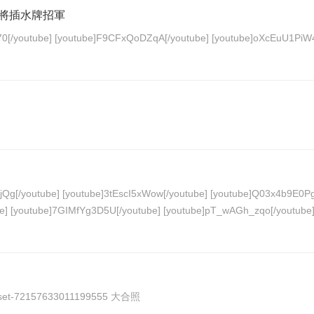
請將插水牌招軍
http://www.flickr.com/photos/heroloyalty/8564494770/in/set-72157633011199555 大合照