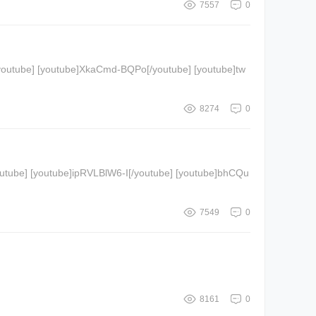
7557
0
8274
0
7549
0
8161
0