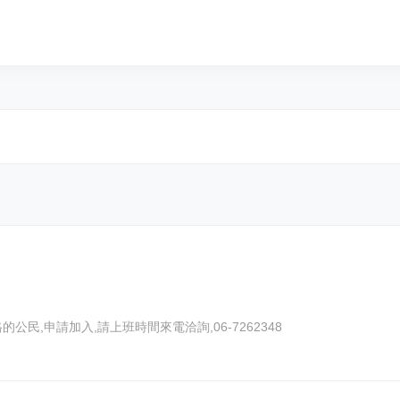
員公告: 歡迎符合會員資格的公民,申請加入,請上班時間來電洽詢,06-7262348