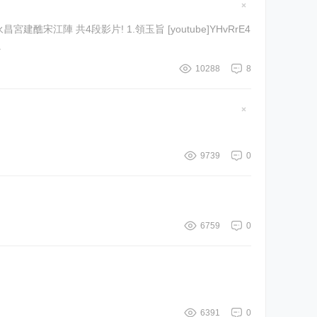
隱
藏
置
頂
..
帖
10288
8
隱
藏
置
頂
帖
9739
0
6759
0
6391
0