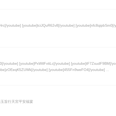
jVneNI[/youtube] [youtube]6KPuIF8e5LI[/youtube] [youtube]zOEeqK5ZUWk[/youtube] [youtube]455Fn9weFO4[/youtube] ...
IMG_3194 20120805 岡山玉旨行天宮平安福宴