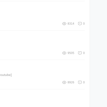
8314
0
9505
0
 [youtube]hYu0l-BZWiI[/youtube]
8926
0