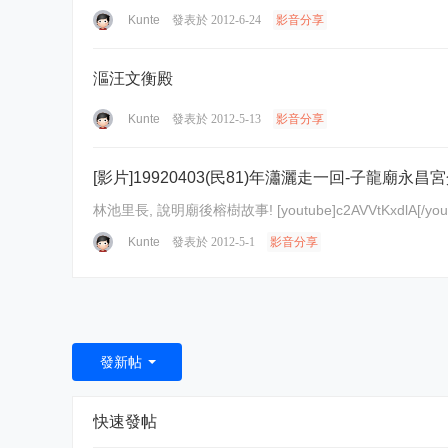
Kunte
發表於 2012-6-24
影音分享
漚汪文衡殿
Kunte
發表於 2012-5-13
影音分享
[影片]19920403(民81)年瀟灑走一回-子龍廟永昌
林池里長, 說明廟後榕樹故事! [youtube]c2AVVtKxdlA[/
Kunte
發表於 2012-5-1
影音分享
發新帖
快速發帖