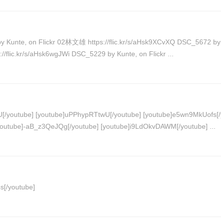
3參賽作品_主題_出陣 by Kunte, on Flickr 05朱麗珍 https://flic.kr/s/aHsk6wgJWi DSC_5229 by Kunte, on Flickr ...
yCaPeLffc[/youtube] [youtube]yQyE0lP3a4k[/youtube] [youtube]-aB_z3QeJQg[/youtube] [youtube]i9LdOkvDAWM[/youtube] ...
ZDWvX7hY4s[/youtube]