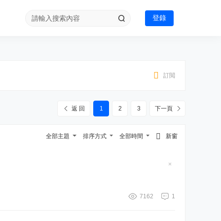
登錄
訂閲
返 回
1
2
3
下一頁
全部主題
排序方式
全部時間
新窗
隱
藏
置
頂
帖
7162
1