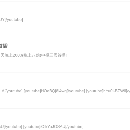
e]u7KTh0igSUY[/youtube]
首播!
youtube] 敬請各位信徒爐下, 今天晚上2000(晚上八點)中視三國首播!
[youtube]ZkW12QPypqc[/youtube] [youtube]Ol4ImnY7RLA[/youtube] [youtube]HOoBQj8i4wg[/youtube]
[youtube]lPUBnGXJTu8[/youtube] [youtube]1350OBkYgxU[/youtube] [youtube]iOlkYuJOSAU[/youtube]