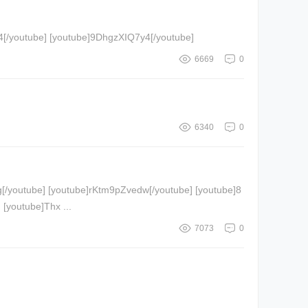
[youtube]_5ICRoSP4FA[/youtube] [youtube]1a41QCfoZ70[/youtube] [youtube]F9CFxQoDZqA[/youtube] [youtube]oXcEuU1PiW4[/youtube] [youtube]9DhgzXIQ7y4[/youtube]
6669
0
6340
0
wHmjvMluqA[/youtube] [youtube]CNtiNMBCdFU[/youtube] [youtube]7GIMfYg3D5U[/youtube] [youtube]pT_wAGh_zqo[/youtube] [youtube]Thx ...
7073
0