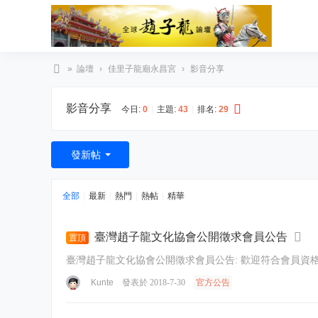
»
論壇
›
佳里子龍廟永昌宮
›
影音分享
臺
影音分享
灣
今日:
0
|
主題:
43
|
排名:
29
趙
子
發新帖
龍
文
全部
|
最新
|
熱門
|
熱帖
|
精華
化
協
臺灣趙子龍文化協會公開徵求會員公告
置頂
會
臺灣趙子龍文化協會公開徵求會
Kunte
發表於 2018-7-30
官方公告