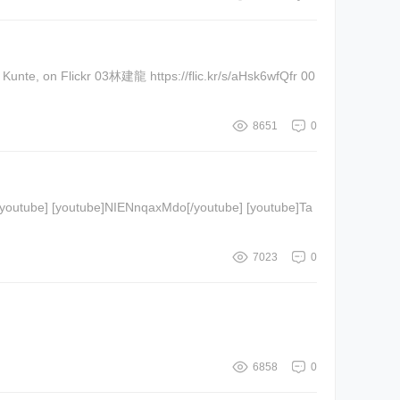
8651
0
7023
0
6858
0