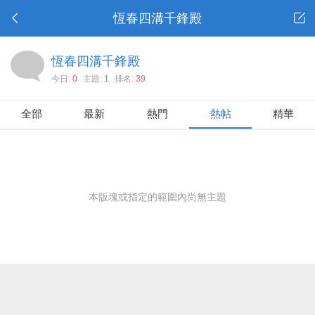
恆春四溝千鋒殿
恆春四溝千鋒殿
今日:
0
主題:
1
排名:
39
全部
最新
熱門
熱帖
精華
本版塊或指定的範圍內尚無主題