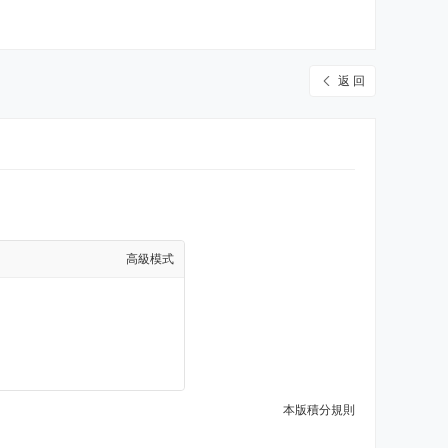
返 回
高級模式
本版積分規則