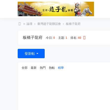
»
論壇
›
臺灣趙子龍聯誼會
›
板橋子龍府
臺
板橋子龍府
灣
今日:
0
|
主題:
1
|
排名:
40
趙
子
發新帖
龍
文
全部
|
最新
|
熱門
|
熱帖
|
精華
化
協
會