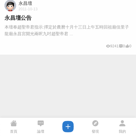
永昌壇
2011-10-13
永昌壇公告
本壇奉趙聖帝君指示:擇定於農曆十月十三日上午五時回祖廟佳里子
龍廟永昌宮開光兩呎九吋趙聖帝君 ...
9241
0
0
首頁
論壇
發現
我的