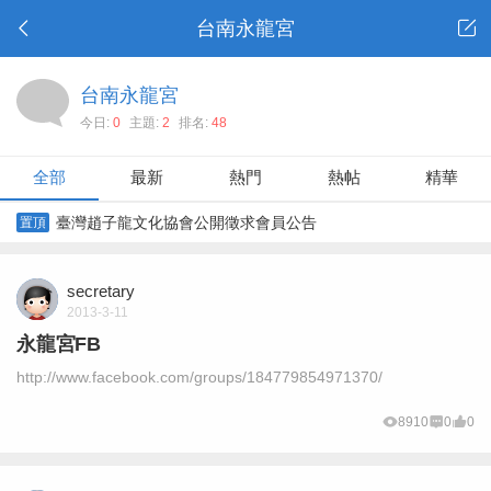
台南永龍宮
台南永龍宮
今日:
0
主題:
2
排名:
48
全部
最新
熱門
熱帖
精華
臺灣趙子龍文化協會公開徵求會員公告
置頂
secretary
2013-3-11
永龍宮FB
http://www.facebook.com/groups/184779854971370/
8910
0
0