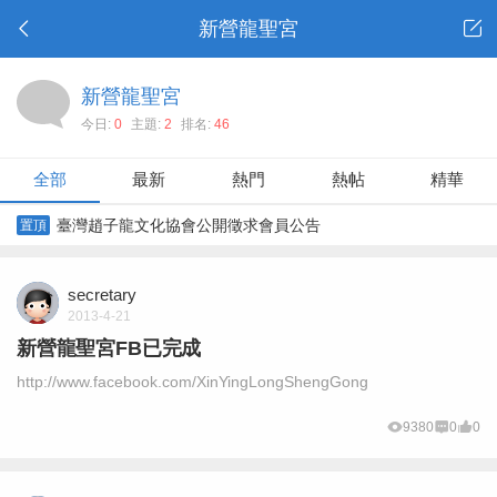
新營龍聖宮
新營龍聖宮
今日:
0
主題:
2
排名:
46
全部
最新
熱門
熱帖
精華
臺灣趙子龍文化協會公開徵求會員公告
置頂
secretary
2013-4-21
新營龍聖宮FB已完成
http://www.facebook.com/XinYingLongShengGong
9380
0
0