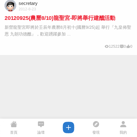
secretary
2012-8-23
20120925(農曆8/10)龍聖宮-即將舉行建醮活動
新營龍聖宮即將於壬辰年農曆8月初十(國曆9/25)起 舉行『九皇佈聖
恩 九朝功德醮』，歡迎踴躍參加 ...
12522
0
0
首頁
論壇
發現
我的