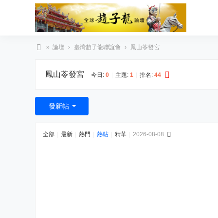
»
論壇
›
臺灣趙子龍聯誼會
›
鳳山苓發宮
臺
鳳山苓發宮
灣
今日:
0
|
主題:
1
|
排名:
44
趙
子
發新帖
龍
文
全部
|
最新
|
熱門
|
熱帖
|
精華
|
2026-08-08
化
協
會