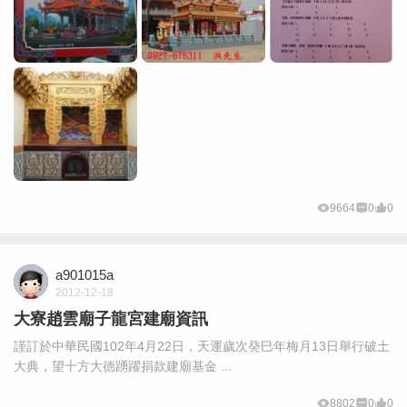
9664
0
0
a901015a
2012-12-18
大寮趙雲廟子龍宮建廟資訊
謹訂於中華民國102年4月22日，天運歲次癸巳年梅月13日舉行破土
大典，望十方大德踴躍捐款建廟基金 ...
8802
0
0