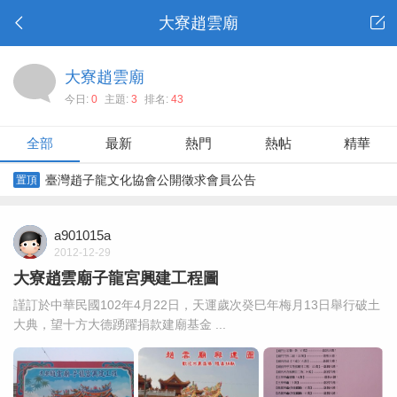
大寮趙雲廟
大寮趙雲廟
今日:
0
主題:
3
排名:
43
全部
最新
熱門
熱帖
精華
臺灣趙子龍文化協會公開徵求會員公告
置頂
a901015a
2012-12-29
大寮趙雲廟子龍宮興建工程圖
謹訂於中華民國102年4月22日，天運歲次癸巳年梅月13日舉行破土
大典，望十方大德踴躍捐款建廟基金 ...