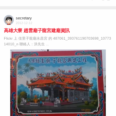
secretary
2012-12-12
高雄大寮 趙雲廟子龍宮建廟資訊
Flickr 上 佳里子龍廟永昌宮 的 487061_393761190703698_10773
14010_n 聯絡人：洪先生 ...