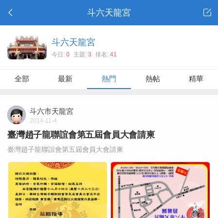
斗六天龍宮
斗六天龍宮
今日:
0
主題:
3
排名:
41
全部
最新
熱門
熱帖
精華
斗六市天龍宮
2014-11-4
臺灣趙子龍聯誼會第五屆會員大會請柬
臺灣趙子龍聯誼會第五屆會員大會請柬