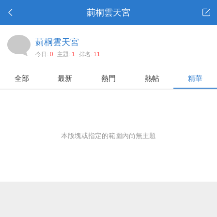
莿桐雲天宮
莿桐雲天宮
今日:
0
主題:
1
排名:
11
全部
最新
熱門
熱帖
精華
本版塊或指定的範圍內尚無主題