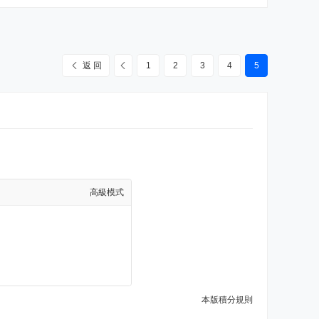
返 回
1
2
3
4
5
高級模式
本版積分規則