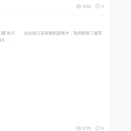
5282
0
置】 行政屬地：成都市錦江區竹林巷62號和平街小學。 【現狀】 ...
5728
0