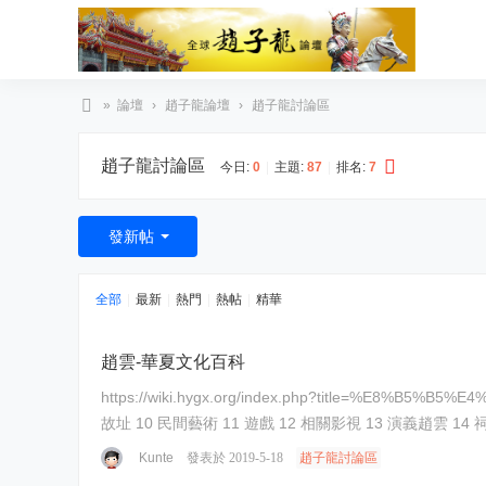
»
論壇
›
趙子龍論壇
›
趙子龍討論區
臺
趙子龍討論區
灣
今日:
0
|
主題:
87
|
排名:
7
趙
子
發新帖
龍
文
全部
|
最新
|
熱門
|
熱帖
|
精華
化
協
趙雲-華夏文化百科
會
https://wiki.hygx.org/index.php?title=%E8%B5%B5%E4%BA%91&variant=zh-tw 趙雲 目錄 1 個人概述 2 個人經歷 3 年表
故址 10 民間藝術 11 遊戲 12 相關影視 13 演義趙
Kunte
發表於 2019-5-18
趙子龍討論區