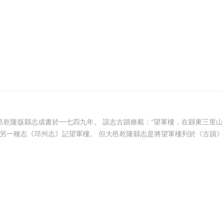
光緒版大邑縣誌所載略同。 也有所不同的是古蹟條增加了另一種志《邛州志》記望軍樓。 但大邑乾隆縣志是將望