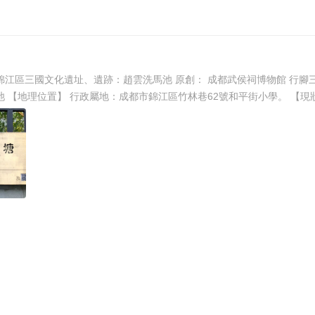
雲洗馬池 原創： 成都武侯祠博物館 行腳三國 前天 此次錦江區範圍的調查中，我們調查了趙雲
洗馬池1處三國文化遺址、遺跡。茲介紹如下： 趙雲洗馬池 【地理位