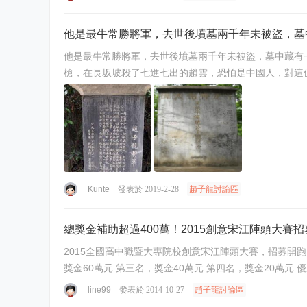
他是最牛常勝將軍，去世後墳墓兩千年未被盜，墓
他是最牛常勝將軍，去世後墳墓兩千年未被盜，墓中藏有一件神兵 原創： 歷史解密坊 歷史解密坊 2018-02-11 南天門上掛鏡子，打一三國人名，答案不復雜
Kunte
發表於 2019-2-28
趙子龍討論區
總獎金補助超過400萬！2015創意宋江陣頭大賽
2015全國高中職暨大專院校創意宋江陣頭大賽，招募開跑！ 首次開放
line99
發表於 2014-10-27
趙子龍討論區