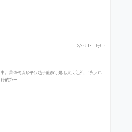
6513
0
軍樓列於《古蹟》條的第一 ...