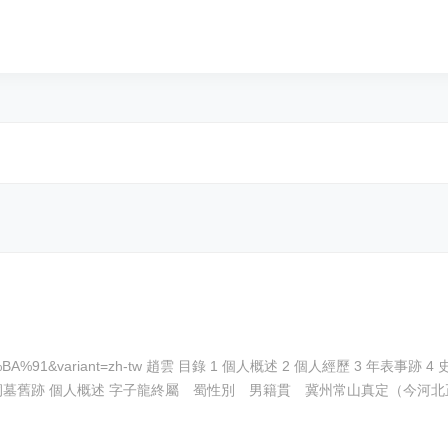
事跡 4 史書記載 5 逸事萍蹤 6 武功 7 手下敗將 8 人物評價 9 趙雲
雲 14 祠墓舊跡 個人概述 字子龍終屬 蜀性別 男籍貫 冀州常山真定（今河北正