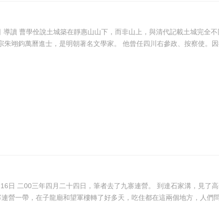
確？ 曹學佺生於1574年，死於1647年，活了73歲。明神宗朱翊鈞萬曆進士，是明朝著名文
遊方和尚來到九寨連營一帶，在子龍廟和望軍樓轉了好多天，吃住都在這兩個地方，人們問他