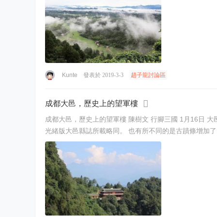
Kunte
發表於 2019-3-3
趙子龍討論區
成都大邑，歷史上的望軍樓
成都大邑，歷史上的望軍樓 陳樹文 行腳三國 1月16日 大邑乾隆版縣志成書於一七四九年。 該志古蹟條載：“望軍樓，在縣東三里山中。舊傳蜀漢順平侯趙子龍鎮守是地演兵之所。” 與大邑