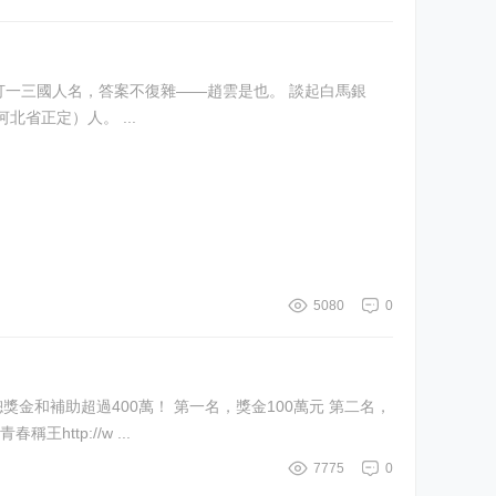
於156年，他是常山真定（今河北省正定）人。 ...
5080
0
一名，獎金100萬元 第二名，
 優勝二名，各10萬元 佳作二~四名，各5萬元 參賽每隊補助8萬元 鬥陣擂台•青春稱王http://w ...
7775
0