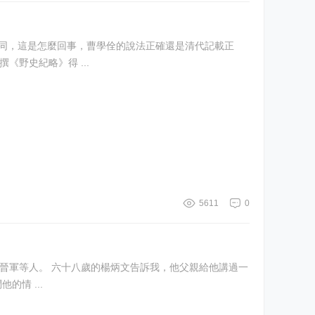
學家。 他曾任四川右參政、按察使。因撰《野史紀略》得 ...
5611
0
的情 ...