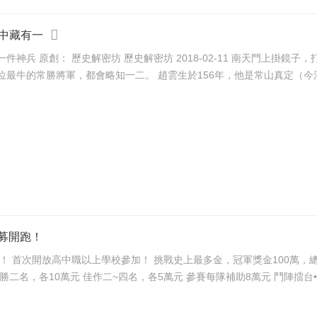
中藏有一
——趙雲是也。 談起白馬銀
槍，在長坂坡殺了七進七出的趙雲，恐怕是中國人，對這位最牛的常勝將軍，都會略知一二。 趙雲生
招募開跑！
高中職以上學校參加！ 挑戰史上最多金，冠軍獎金100萬，總獎金和補助超過400萬！ 第
獎金60萬元 第三名，獎金40萬元 第四名，獎金20萬元