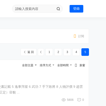
登錄
訂閲
返 回
1
2
3
4
5
全部主題
排序方式
全部時間
新窗
定）容貌 ...
5806
0