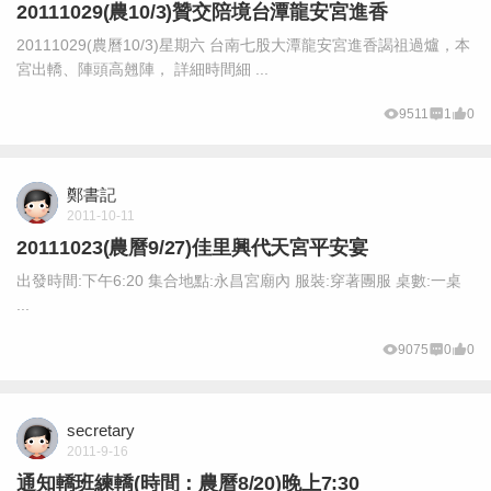
20111029(農10/3)贊交陪境台潭龍安宮進香
20111029(農曆10/3)星期六 台南七股大潭龍安宮進香謁祖過爐，本
宮出轎、陣頭高翹陣， 詳細時間細 ...
9511
1
0
鄭書記
2011-10-11
20111023(農曆9/27)佳里興代天宮平安宴
出發時間:下午6:20 集合地點:永昌宮廟內 服裝:穿著團服 桌數:一桌
...
9075
0
0
secretary
2011-9-16
通知轎班練轎(時間：農曆8/20)晚上7:30