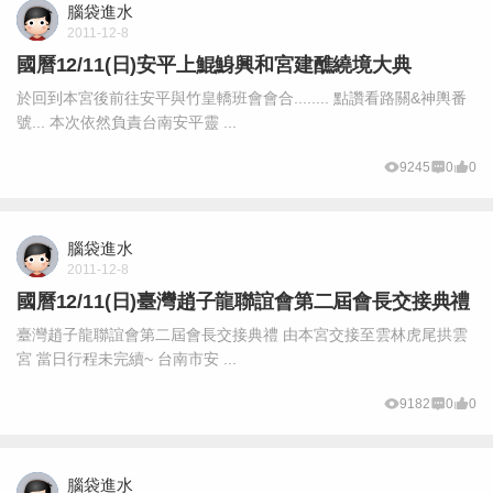
腦袋進水
2011-12-8
國曆12/11(日)安平上鯤鯓興和宮建醮繞境大典
於回到本宮後前往安平與竹皇轎班會會合........ 點讚看路關&神輿番
號... 本次依然負責台南安平靈 ...
9245
0
0
腦袋進水
2011-12-8
國曆12/11(日)臺灣趙子龍聯誼會第二屆會長交接典禮
臺灣趙子龍聯誼會第二屆會長交接典禮 由本宮交接至雲林虎尾拱雲
宮 當日行程未完續~ 台南市安 ...
9182
0
0
腦袋進水