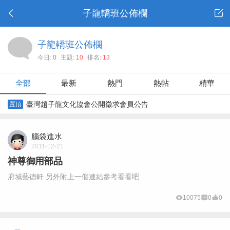
子龍轎班公佈欄
子龍轎班公佈欄
今日:
0
主題:
10
排名:
13
全部
最新
熱門
熱帖
精華
臺灣趙子龍文化協會公開徵求會員公告
置頂
腦袋進水
2011-12-21
神尊御用部品
府城藝徳軒 另外附上一個連結參考看看吧
10075
0
0