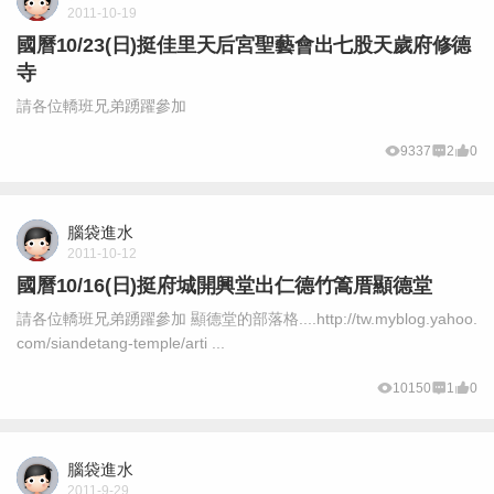
2011-10-19
國曆10/23(日)挺佳里天后宮聖藝會出七股天歲府修德
寺
請各位轎班兄弟踴躍參加
9337
2
0
腦袋進水
2011-10-12
國曆10/16(日)挺府城開興堂出仁德竹篙厝顯德堂
請各位轎班兄弟踴躍參加 顯德堂的部落格....http://tw.myblog.yahoo.
com/siandetang-temple/arti ...
10150
1
0
腦袋進水
2011-9-29