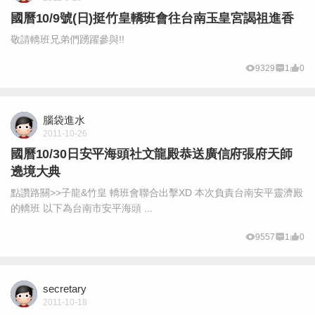
國曆10/9號(日)挺竹皇轎班會往台南玉皇宮謁祖進香
敬請轎班兄弟們踴躍參與!!
9329
1
0
腦袋進水
2011-10-26
國曆10/30日安平海頭社文龍殿恭送廣信府張府天師
遶境大典
點讚路關>>子龍&竹皇 轎班會聯合出擊XD 本次負責台南安平靈濟殿
的轎班 以下為台南市安平海頭 ...
9557
1
0
secretary
2011-10-18