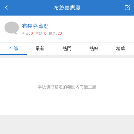
布袋嘉應廟
布袋嘉應廟
今日:
0
主題:
0
排名:
20
全部
最新
熱門
熱帖
精華
本版塊或指定的範圍內尚無主題