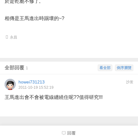
於是乾脆不修了,
相傳是王馬進出時踢壞的~?
永昌
全部回覆
看全部
倒序瀏覽
1
howei731213
沙发
2011-10-19 15:52:19
王馬進出會不會被電線纏繞住呢??值得研究!!!
回覆