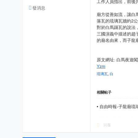
工作人員指出，前後
發消息
廟方從善如流，讓白
落瓦的琉璃瓦牆約2
對於白馬踢瓦的說法
三國演義中描述的趙
的廟名由來，而子龍
原文網址: 白馬夜遊闖禍
Yzm
琉璃瓦
,
白
相關帖子
•
自由時報-子龍廟琉
回覆