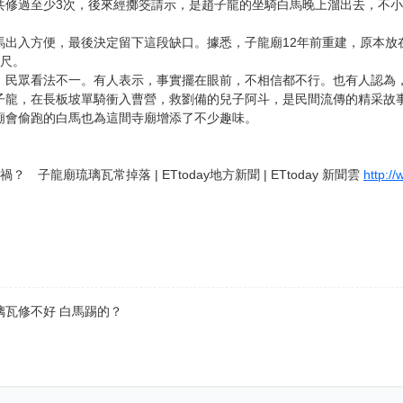
共修過至少3次，後來經擲筊請示，是趙子龍的坐騎白馬晚上溜出去，不
馬出入方便，最後決定留下這段缺口。據悉，子龍廟12年前重建，原本放
公尺。
，民眾看法不一。有人表示，事實擺在眼前，不相信都不行。也有人認為
子龍，在長板坡單騎衝入曹營，救劉備的兒子阿斗，是民間流傳的精采故
廟會偷跑的白馬也為這間寺廟增添了不少趣味。
？ 子龍廟琉璃瓦常掉落 | ETtoday地方新聞 | ETtoday 新聞雲
http:/
璃瓦修不好 白馬踢的？