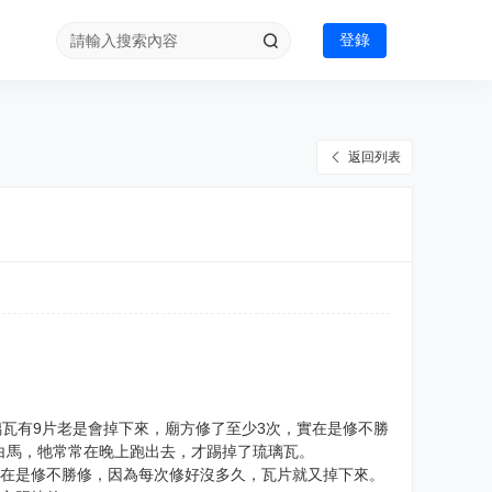
登錄
返回列表
璃瓦有9片老是會掉下來，廟方修了至少3次，實在是修不勝
白馬，牠常常在晚上跑出去，才踢掉了琉璃瓦。
實在是修不勝修，因為每次修好沒多久，瓦片就又掉下來。