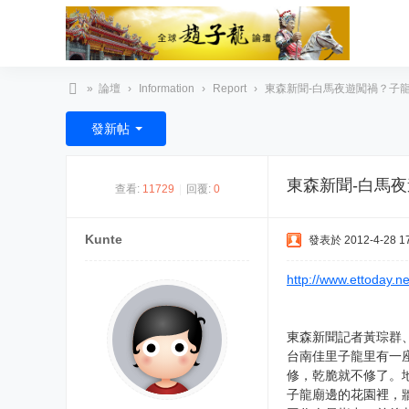
»
論壇
›
Information
›
Report
›
東森新聞-白馬夜遊闖禍？子龍廟
臺
發新帖
灣
趙
東森新聞-白馬
查看:
11729
|
回覆:
0
子
龍
Kunte
發表於 2012-4-28 17
文
化
http://www.ettoday.
協
會
東森新聞記者黃琮群、
台南佳里子龍里有一
修，乾脆就不修了。
子龍廟邊的花園裡，