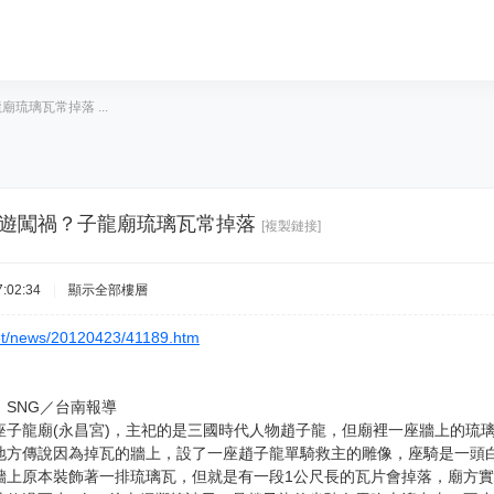
琉璃瓦常掉落 ...
夜遊闖禍？子龍廟琉璃瓦常掉落
[複製鏈接]
:02:34
|
顯示全部樓層
net/news/20120423/41189.htm
SNG／台南報導
座子龍廟(永昌宮)，主祀的是三國時代人物趙子龍，但廟裡一座牆上的琉
地方傳說因為掉瓦的牆上，設了一座趙子龍單騎救主的雕像，座騎是一頭
牆上原本裝飾著一排琉璃瓦，但就是有一段1公尺長的瓦片會掉落，廟方