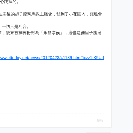
小心踢掉的。
在廟後的趙子龍騎馬救主雕像，移到了小花園內，距離會
，一切只是巧合。
事，後來被劉禪冊封為「永昌亭侯」，這也是佳里子龍廟
/www.ettoday.net/news/20120423/41189.htm#ixzz1tK9Ud
舉報