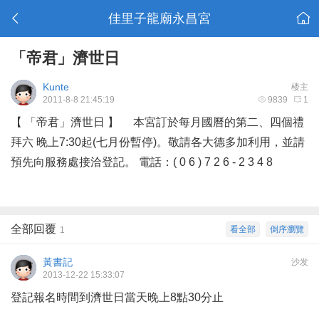
佳里子龍廟永昌宮
「帝君」濟世日
Kunte
楼主
2011-8-8 21:45:19
9839
1
【 「帝君」濟世日 】 本宮訂於每月國曆的第二、四個禮
拜六 晚上7:30起(七月份暫停)。敬請各大德多加利用，並請
預先向服務處接洽登記。 電話：( 0 6 ) 7 2 6 - 2 3 4 8
全部回覆
看全部
倒序瀏覽
1
黃書記
沙发
2013-12-22 15:33:07
登記報名時間到濟世日當天晚上8點30分止