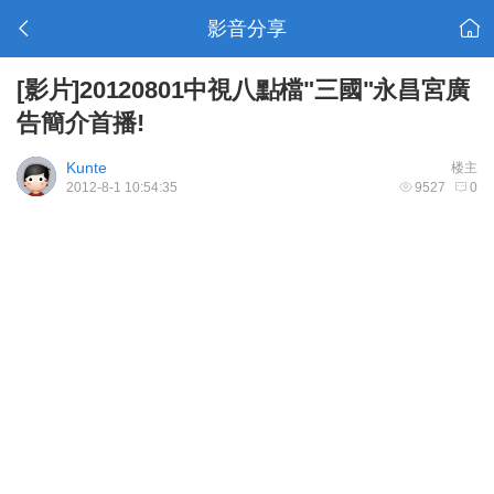
影音分享
[影片]20120801中視八點檔"三國"永昌宮廣
告簡介首播!
Kunte
楼主
2012-8-1 10:54:35
9527
0