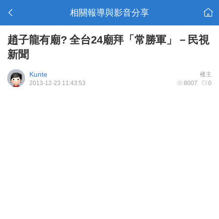
相關報導與影音分享
趙子龍有廟? 全台24廟拜「常勝軍」－民視
新聞
Kunte
楼主
2013-12-23 11:43:53
8007
0