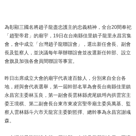
為彰顯三國名將趙子龍盡忠護主的忠義精神，全台20間奉祀
「趙聖帝君」的廟宇，19日在台南縣佳里鎮子龍里永昌宮集
會，會中成立「台灣趙子龍聯誼會」，選出新任會長、副會
長及監察人，並決議每年舉辦聯誼會並改選新任幹部、設立
會旗及加強各會員間聯誼等事宜。
昨日出席成立大會的廟宇代表達百餘人，分別來自全台各
地，經與會代表選舉，第一屆幹部名單為會長台南縣佳里鎮
永昌宮主委林玉良，第一副會長雲林縣虎尾鎮埒內拱雲宮主
委王境棋、第二副會長台東市東凌宮聖帝廟主委吳萬基、監
察人雲林縣斗六市天龍宮主委劉哲擇、總幹事為永昌宮謝彧
森。