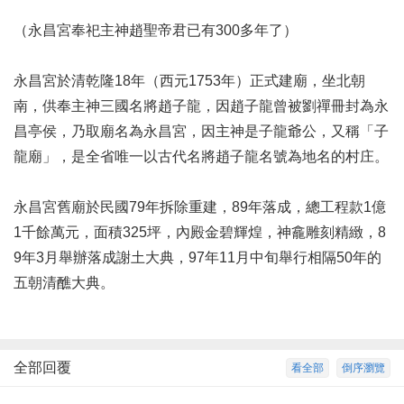
（永昌宮奉祀主神趙聖帝君已有300多年了）
永昌宮於清乾隆18年（西元1753年）正式建廟，坐北朝
南，供奉主神三國名將趙子龍，因趙子龍曾被劉禪冊封為永
昌亭侯，乃取廟名為永昌宮，因主神是子龍爺公，又稱「子
龍廟」，是全省唯一以古代名將趙子龍名號為地名的村庄。
永昌宮舊廟於民國79年拆除重建，89年落成，總工程款1億
1千餘萬元，面積325坪，內殿金碧輝煌，神龕雕刻精緻，8
9年3月舉辦落成謝土大典，97年11月中旬舉行相隔50年的
五朝清醮大典。
全部回覆
看全部
倒序瀏覽