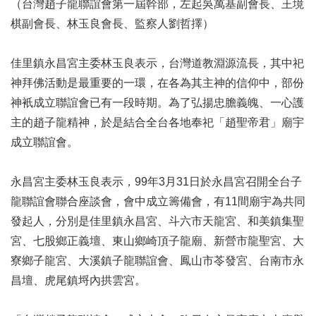
（台灣趙子龍聯誼會第一屆幹部，左起吳萬基副會長、王境
棋副會長、林玉良會長、監察人劉哲擇）
佳里鎮永昌宮主委林玉良表示，台灣道教淵源流長，其中祀
神拜佛活動是最重要的一環，在各為其主神的信仰中，部份
神衹成立聯誼會已有一段時期。為了弘揚忠膽義魄、一心護
主的趙子龍精神，於是結合全台各地奉祀「趙聖帝君」廟宇
成立聯誼會。
永昌宮主委林玉良表示，99年3月31日於永昌宮召開全台子
龍聯誼會聯合座談會，會中成立籌備會，有11間廟宇為共同
發起人，分別是佳里鎮永昌宮、斗六市天龍宮、和美鎮集聖
宮、七股鄉正義壇、東山鄉崎頂子龍廟、新營市龍聖宮、大
寮鄉子龍宮、大溪鎮子龍聯誼會、鳳山市苓發宮、台南市永
昌壇、虎尾鎮埒內拱雲宮。