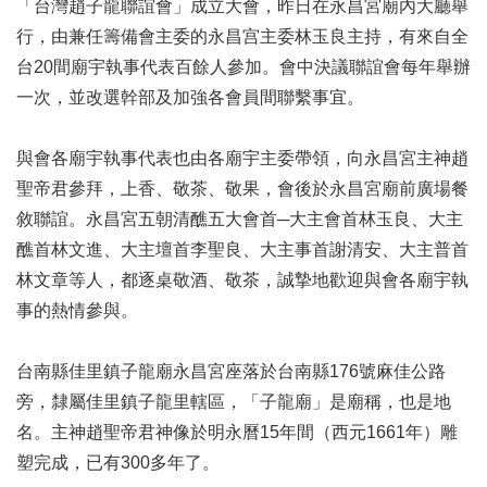
「台灣趙子龍聯誼會」成立大會，昨日在永昌宮廟內大廳舉
行，由兼任籌備會主委的永昌宫主委林玉良主持，有來自全
台20間廟宇執事代表百餘人參加。會中決議聯誼會每年舉辦
一次，並改選幹部及加強各會員間聯繫事宜。
與會各廟宇執事代表也由各廟宇主委帶領，向永昌宮主神趙
聖帝君參拜，上香、敬茶、敬果，會後於永昌宮廟前廣場餐
敘聯誼。永昌宮五朝清醮五大會首─大主會首林玉良、大主
醮首林文進、大主壇首李聖良、大主事首謝清安、大主普首
林文章等人，都逐桌敬酒、敬茶，誠摯地歡迎與會各廟宇執
事的熱情參與。
台南縣佳里鎮子龍廟永昌宮座落於台南縣176號麻佳公路
旁，隸屬佳里鎮子龍里轄區，「子龍廟」是廟稱，也是地
名。主神趙聖帝君神像於明永曆15年間（西元1661年）雕
塑完成，已有300多年了。