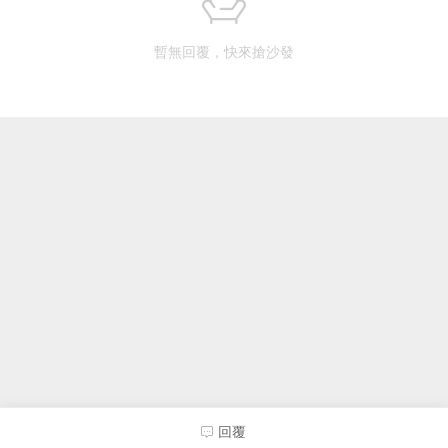
暫無回覆，快來搶沙發
回覆