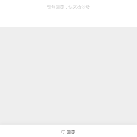
暫無回覆，快來搶沙發
回覆