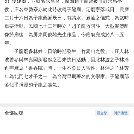
5）使建廟，並取名永昌宮，原因趙子龍曾被冊封永昌亭
侯，庄名東勢寮亦於此時改稱子龍廟。定廟宇落成日，農曆
二月十六日為子龍爺誕辰日，有請水、煮油之儀式，為歲時
重要活動。民國七十二年時立「趙子龍救阿斗」大型泥塑雕
像於廟後，為屏東周俊雄先生作品，今廟貌完成於八十五
年。
子龍廟多林姓，日治時期發生「竹篙山之役」，庄人林
波曾參與林崑岡所發起之乙未抗日活動，因此林波之子林泮
創辦麻豆「書香院」時，一生不染日人習性。林泮之子林芳
年為北門七才子之一，為台灣早期著名的文學家。子龍廟部
落似乎彌漫趙子龍之義氣。
全部回覆
看全部
倒序瀏覽