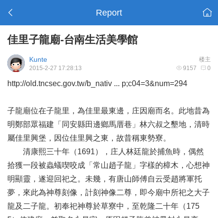
Report
佳里子龍廟-台南生活美學館
Kunte
楼主
2015-2-27 17:28:13
9157
0
http://old.tncsec.gov.tw/b_nativ ... p;c04=3&num=294
子龍廟位在子龍里，為佳里最東邊，庄因廟而名。此地昔為
明鄭部眾福建「同安縣田邊鄉馬厝巷」林六叔之墾地，清時
屬佳里興堡，因位佳里興之東，故昔稱東勢寮。
清康熙三十年（1691），庄人林廷龍於捕魚時，偶然
拾獲一段被蟲蟻喫咬成「常山趙子龍」字樣的樟木，心想神
明顯靈，遂迎回祀之。未幾，有唐山師傅自云受趙將軍托
夢，來此為神尊刻像，計刻神像二尊，即今廟中所祀之大子
龍及二子龍。初奉祀神尊於草寮中，至乾隆二十年（175