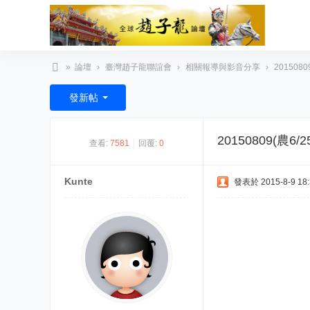
»
論壇
›
臺灣趙子龍聯誼會
›
相關報導與影音分享
›
20150
臺
發新帖
灣
趙
20150809(
查看:
7581
|
回覆:
0
子
龍
Kunte
發表於 2015-8-9 18:
文
化
協
會