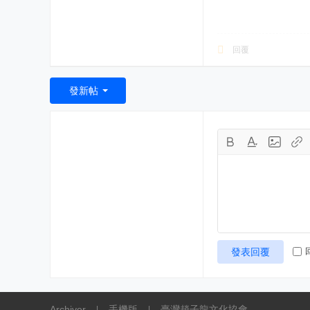
回覆
發新帖
發表回覆
Archiver
手機版
臺灣趙子龍文化協會
|
|