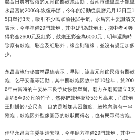
屬昔日農村習俗的元宵節擲鼓炮活動，台南市佳里區子龍里
永昌宮於2006年恢復舉辦，今年的活動從農曆元月13日至1
5日舉行3天，吸引不少民眾前往試手氣。永昌宮主委謝清安
表示，今年準備29門鼓炮，其中1門為鼓炮王，擲中者可獲
得彩金2600元及紅彩，鼓炮王彩金為6000元，明年還願時
除原有鼓炮、彩金及紅彩外，緣金則隨緣，並沒有規定加多
少。
永昌宮執行秘書林昆德表示，早期，該宮元宵節民俗有擲鼓
炮、乞平安龜等活動，其中擲鼓炮因故中斷10餘年，於200
6年由當時的主委林玉良予於恢復舉辦。廟方在廟庭豎立3支
高約8至9公尺的竹子，然後把鼓炮掛於5公尺高處，而鼓炮
王則掛於7公尺高，目的是增加其困難度。鼓炮內裝有一串
鞭炮，鼓炮因外型像圓形的鼓狀而得名，也有民眾稱古炮。
佳里永昌宮主委謝清安說，今年廟方準備29門鼓炮，其中一