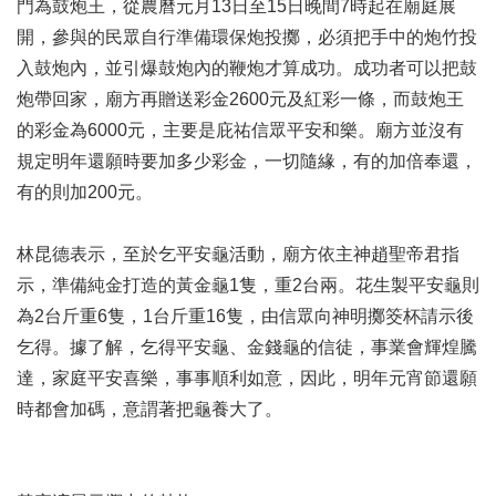
門為鼓炮王，從農曆元月13日至15日晚間7時起在廟庭展
開，參與的民眾自行準備環保炮投擲，必須把手中的炮竹投
入鼓炮內，並引爆鼓炮內的鞭炮才算成功。成功者可以把鼓
炮帶回家，廟方再贈送彩金2600元及紅彩一條，而鼓炮王
的彩金為6000元，主要是庇祐信眾平安和樂。廟方並沒有
規定明年還願時要加多少彩金，一切隨緣，有的加倍奉還，
有的則加200元。
林昆德表示，至於乞平安龜活動，廟方依主神趙聖帝君指
示，準備純金打造的黃金龜1隻，重2台兩。花生製平安龜則
為2台斤重6隻，1台斤重16隻，由信眾向神明擲筊杯請示後
乞得。據了解，乞得平安龜、金錢龜的信徒，事業會輝煌騰
達，家庭平安喜樂，事事順利如意，因此，明年元宵節還願
時都會加碼，意謂著把龜養大了。