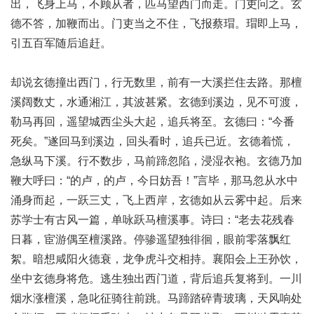
出，飞身上马，不顾从者，匹马望西门而走。门吏问之。玄
德不答，加鞭而出。门吏当之不住，飞报蔡瑁。瑁即上马，
引五百军随后追赶。
却说玄德撞出西门，行无数里，前有一大溪拦住去路。那檀
溪阔数丈，水通湘江，其波甚紧。玄德到溪边，见不可渡，
勒马再回，遥望城西尘头大起，追兵将至。玄德曰：“今番
死矣。”遂回马到溪边，回头看时，追兵已近。玄德着慌，
急纵马下溪。行不数步，马前蹄忽陷，浸湿衣袍。玄德乃加
鞭大呼曰：“的卢，的卢，今日妨吾！”言毕，那马忽从水中
涌身而起，一跃三丈，飞上西岸，玄德如从云雾中起。后来
苏学士有古风一篇，单咏跃马檀溪事。诗曰：“老去花残春
日暮，宦游偶至檀溪路。停骖遥望独徘徊，眼前零落飘红
絮。暗想咸阳火德衰，龙争虎斗交相持。襄阳会上王孙饮，
坐中玄德身将危。逃生独出西门道，背后追兵复将到。一川
烟水涨檀溪，急叱征骑往前跳。马蹄踏碎青玻璃，天风响处