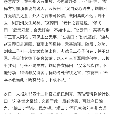
愚意度之，在荆州必有事故。今忽请赴会，不可轻往。”玄
德方将前项事说与诸人。云长曰：“兄自疑心语失，刘荆州
并无嗔责之意。外人之言未可轻信。襄阳离此不远，若不
去，则荆州反生疑矣。”玄德曰：“云长之言是也。”张飞
曰：“筵无好筵，会无好会，不如休去。”赵云曰：“某将马步
军三百人同往，可保主公无事。”玄德曰：“如此甚好。”遂与
赵云即日赴襄阳。蔡瑁出郭迎接，意甚谦谨。随后，刘琦、
刘琮二子引一班文武官僚出迎。玄德见二公子俱在，并不疑
忌。是日请玄德于馆舍暂歇，赵云引三百军围绕保护。云披
甲挂剑，行坐不离左右。刘琦告玄德曰：“父亲气疾作，不
能行动，特请叔父待客，抚劝各处守牧之官。”玄德曰：“吾
本不敢当此；既有兄命，不敢不从。”
次日，人报九郡四十二州官员俱已到齐。蔡瑁预请蒯越计议
曰：“刘备世之枭雄，久留于此，后必为害。可就今日除
之。”越曰：“恐失士民之望。”瑁曰：“吾已密领刘荆州言语