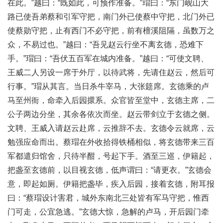
在此。”越曰：“既如此，可预作准备。”瑁曰：“东门岘山大
路已使吾弟蔡和引军守把，南门外已使蔡中守把，北门外已
使蔡勋守把，止有西门不必守把，前有檀溪阻隔，虽数万之
众，不易过也。”越曰：“吾见赵云行坐不离玄德，恐难下
手。”瑁曰：“吾伏五百军在城内准备。”越曰：“可使文聘、
王威二人另设一席于外厅，以待武将，先请住赵云，然后可
行事。”瑁从其言。当日杀牛宰马，大张筵席。玄德乘的卢
马至州衙，命牵入后园擐系。众官皆至堂中，玄德主席，二
公子两边分坐，其余各依次而坐。赵云带剑立于玄德之侧。
文聘、王威入请赵云赴席，云推辞不去。玄德令云就席，云
勉强应命而出。蔡瑁在外收拾得铁桶相似，将玄德带来三百
军都遣归馆舍，只待半酣，号起下手。酒至三巡，伊籍起，
把盏至玄德前，以目视玄德，低声谓曰：“请更衣。”玄德会
意，即起如厕。伊籍把盏毕，疾入后园，接着玄德，附耳报
曰：“蔡瑁设计害君，城外东南北三处皆有军马守把，惟西
门可走，公宜急逃。”玄德大惊，急解的卢马，开后园门牵