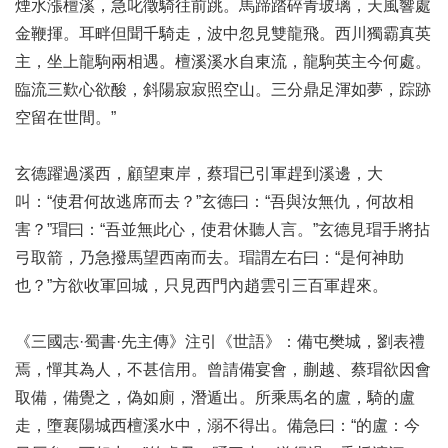
煙水漲檀溪，急叱徵騎往前跳。馬蹄踏碎青玻璃，天風響處
金鞭揮。耳畔但聞千騎走，波中忽見雙龍飛。西川獨霸真英
主，坐上龍駒兩相遇。檀溪溪水自東流，龍駒英主今何處。
臨流三歎心欲酸，斜陽寂寂照空山。三分鼎足渾如夢，踪跡
空留在世間。”
玄德躍過溪西，顧望東岸，蔡瑁已引軍趕到溪邊，大
叫：“使君何故逃席而去？”玄德曰：“吾與汝無仇，何故相
害？”瑁曰：“吾並無此心，使君休聽人言。”玄德見瑁手將拈
弓取箭，乃急撥馬望西南而去。瑁謂左右曰：“是何神助
也？”方欲收軍回城，只見西門內趙雲引三百軍趕來。
《三國志·蜀書·先主傳》注引《世語》：備屯樊城，劉表禮
焉，憚其為人，不甚信用。曾請備宴會，蒯越、蔡瑁欲因會
取備，備覺之，偽如廁，潛遁出。所乘馬名的盧，騎的盧
走，墮襄陽城西檀溪水中，溺不得出。備急曰：“的盧：今