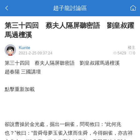
趙子龍討論區
第三十四回 蔡夫人隔屏聽密語 劉皇叔躍
馬過檀溪
Kunte
楼主
2021-2-25 09:37:24
5429
0
第三十四回 蔡夫人隔屏聽密語 劉皇叔躍馬過檀溪
趙春陽 三國講壇
點擊重新加載
卻說曹操於金光處，掘出一銅雀，問荀攸曰：“此何兆
也？”攸曰：“昔舜母夢玉雀入懷而生舜，今得銅雀，亦吉祥