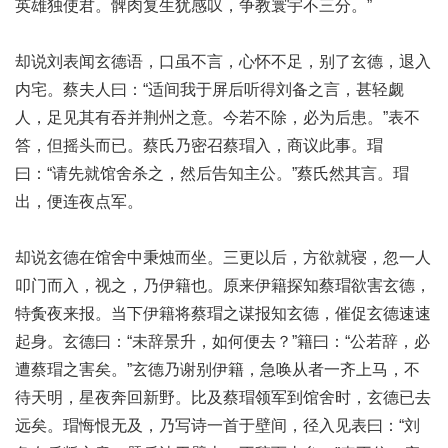
英雄独使君。髀肉复生犹感叹，争教寰宇不三分。”
却说刘表闻玄德语，口虽不言，心怀不足，别了玄德，退入
内宅。蔡夫人曰：“适间我于屏后听得刘备之言，甚轻觑
人，足见其有吞并荆州之意。今若不除，必为后患。”表不
答，但摇头而已。蔡氏乃密召蔡瑁入，商议此事。瑁
曰：“请先就馆舍杀之，然后告知主公。”蔡氏然其言。瑁
出，便连夜点军。
却说玄德在馆舍中秉烛而坐。三更以后，方欲就寝，忽一人
叩门而入，视之，乃伊籍也。原来伊籍探知蔡瑁欲害玄德，
特夤夜来报。当下伊籍将蔡瑁之谋报知玄德，催促玄德速速
起身。玄德曰：“未辞景升，如何便去？”籍曰：“公若辞，必
遭蔡瑁之害矣。”玄德乃谢别伊籍，急唤从者一齐上马，不
待天明，星夜奔回新野。比及蔡瑁领军到馆舍时，玄德已去
远矣。瑁悔恨无及，乃写诗一首于壁间，径入见表曰：“刘