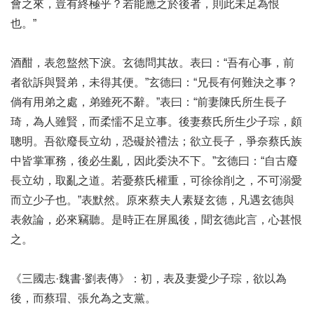
會之來，豈有終極乎？若能應之於後者，則此未足為恨
也。”
酒酣，表忽盩然下淚。玄德問其故。表曰：“吾有心事，前
者欲訴與賢弟，未得其便。”玄德曰：“兄長有何難決之事？
倘有用弟之處，弟雖死不辭。”表曰：“前妻陳氏所生長子
琦，為人雖賢，而柔懦不足立事。後妻蔡氏所生少子琮，頗
聰明。吾欲廢長立幼，恐礙於禮法；欲立長子，爭奈蔡氏族
中皆掌軍務，後必生亂，因此委決不下。”玄德曰：“自古廢
長立幼，取亂之道。若憂蔡氏權重，可徐徐削之，不可溺愛
而立少子也。”表默然。原來蔡夫人素疑玄德，凡遇玄德與
表敘論，必來竊聽。是時正在屏風後，聞玄德此言，心甚恨
之。
《三國志·魏書·劉表傳》：初，表及妻愛少子琮，欲以為
後，而蔡瑁、張允為之支黨。