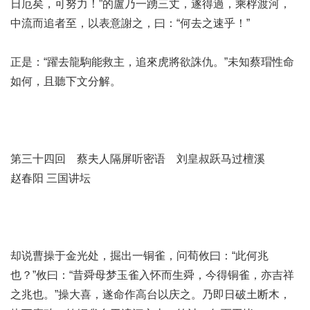
日厄矣，可努力！”的盧乃一踴三丈，遂得過，乘桴渡河，
中流而追者至，以表意謝之，曰：“何去之速乎！”
正是：“躍去龍駒能救主，追來虎將欲誅仇。”未知蔡瑁性命
如何，且聽下文分解。
第三十四回 蔡夫人隔屏听密语 刘皇叔跃马过檀溪
赵春阳 三国讲坛
却说曹操于金光处，掘出一铜雀，问荀攸曰：“此何兆
也？”攸曰：“昔舜母梦玉雀入怀而生舜，今得铜雀，亦吉祥
之兆也。”操大喜，遂命作高台以庆之。乃即日破土断木，