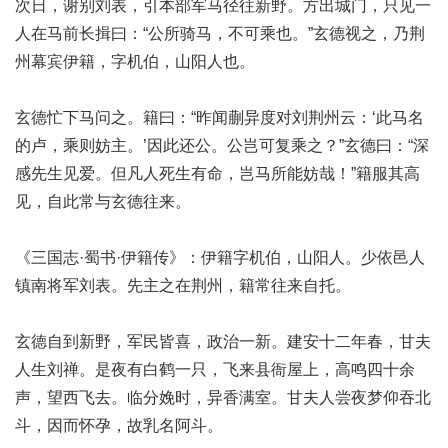
次日，谢别刘表，引本部军马径往新野。方出城门，只见一
人在马前长揖曰：“公所骑马，不可乘也。”玄德视之，乃荆
州幕宾伊籍，字机伯，山阳人也。
玄德忙下马问之。籍曰：“昨闻蒯异度对刘荆州云：‘此马名
的卢，乘则妨主。’因此还公。公岂可复乘之？”玄德曰：“深
感先生见爱。但凡人死生有命，岂马所能妨哉！”籍服其高
见，自此常与玄德往来。
《三国志·蜀书·伊籍传》：伊籍字机伯，山阳人。少依邑人
镇南将军刘表。先主之在荆州，籍常往来自托。
玄德自到新野，军民皆喜，政治一新。建安十二年春，甘夫
人生刘禅。是夜有白鹤一只，飞来县衙屋上，高鸣四十余
声，望西飞去。临分娩时，异香满室。甘夫人尝夜梦仰吞北
斗，因而怀孕，故乳名阿斗。