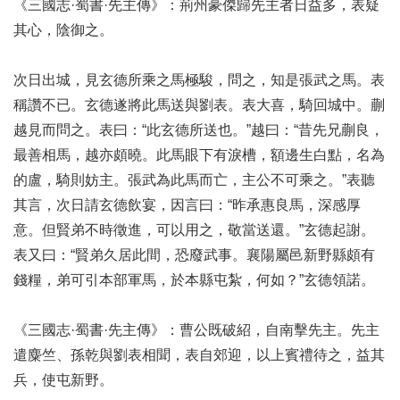
《三國志·蜀書·先主傳》：荊州豪傑歸先主者日益多，表疑
其心，陰御之。
次日出城，見玄德所乘之馬極駿，問之，知是張武之馬。表
稱讚不已。玄德遂將此馬送與劉表。表大喜，騎回城中。蒯
越見而問之。表曰：“此玄德所送也。”越曰：“昔先兄蒯良，
最善相馬，越亦頗曉。此馬眼下有淚槽，額邊生白點，名為
的盧，騎則妨主。張武為此馬而亡，主公不可乘之。”表聽
其言，次日請玄德飲宴，因言曰：“昨承惠良馬，深感厚
意。但賢弟不時徵進，可以用之，敬當送還。”玄德起謝。
表又曰：“賢弟久居此間，恐廢武事。襄陽屬邑新野縣頗有
錢糧，弟可引本部軍馬，於本縣屯紮，何如？”玄德領諾。
《三國志·蜀書·先主傳》：曹公既破紹，自南擊先主。先主
遣麋竺、孫乾與劉表相聞，表自郊迎，以上賓禮待之，益其
兵，使屯新野。