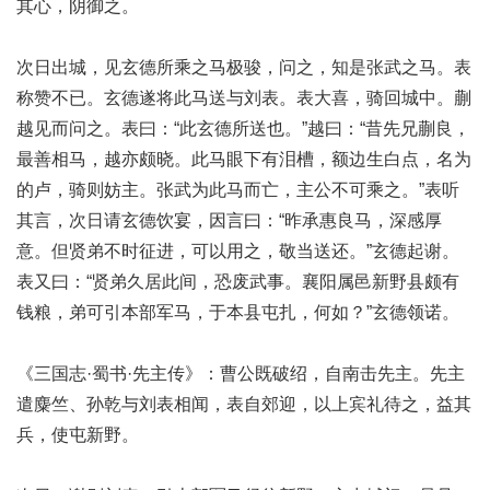
其心，阴御之。
次日出城，见玄德所乘之马极骏，问之，知是张武之马。表
称赞不已。玄德遂将此马送与刘表。表大喜，骑回城中。蒯
越见而问之。表曰：“此玄德所送也。”越曰：“昔先兄蒯良，
最善相马，越亦颇晓。此马眼下有泪槽，额边生白点，名为
的卢，骑则妨主。张武为此马而亡，主公不可乘之。”表听
其言，次日请玄德饮宴，因言曰：“昨承惠良马，深感厚
意。但贤弟不时征进，可以用之，敬当送还。”玄德起谢。
表又曰：“贤弟久居此间，恐废武事。襄阳属邑新野县颇有
钱粮，弟可引本部军马，于本县屯扎，何如？”玄德领诺。
《三国志·蜀书·先主传》：曹公既破绍，自南击先主。先主
遣麋竺、孙乾与刘表相闻，表自郊迎，以上宾礼待之，益其
兵，使屯新野。