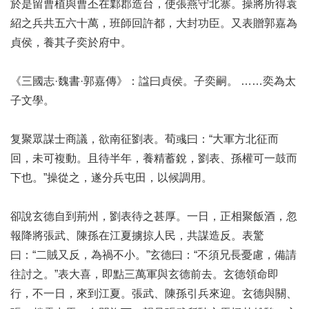
於是留曹植與曹丕在鄴郡造台，使張燕守北寨。操將所得袁
紹之兵共五六十萬，班師回許都，大封功臣。又表贈郭嘉為
貞侯，養其子奕於府中。
《三國志·魏書·郭嘉傳》：諡曰貞侯。子奕嗣。 ……奕為太
子文學。
复聚眾謀士商議，欲南征劉表。荀彧曰：“大軍方北征而
回，未可複動。且待半年，養精蓄銳，劉表、孫權可一鼓而
下也。”操從之，遂分兵屯田，以候調用。
卻說玄德自到荊州，劉表待之甚厚。一日，正相聚飯酒，忽
報降將張武、陳孫在江夏擄掠人民，共謀造反。表驚
曰：“二賊又反，為禍不小。”玄德曰：“不須兄長憂慮，備請
往討之。”表大喜，即點三萬軍與玄德前去。玄德領命即
行，不一日，來到江夏。張武、陳孫引兵來迎。玄德與關、