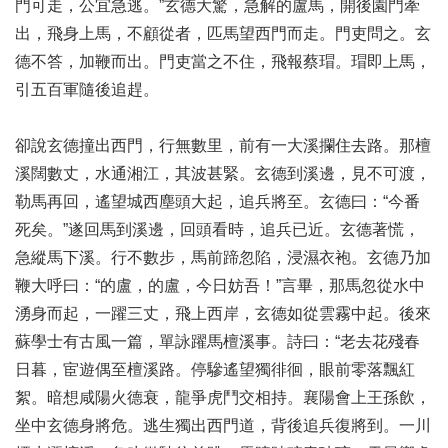
門可走，公宜急逃。”玄德大驚，急解的盧馬，開後園門牽
出，飛身上馬，不顧從者，匹馬望西門而走。門吏問之。玄
德不答，加鞭而出。門吏當之不住，飛報蔡瑁。瑁即上馬，
引五百軍隨後追趕。
卻說玄德撞出西門，行無數里，前有一大溪攔住去路。那檀
溪闊數丈，水通湘江，其波甚緊。玄德到溪邊，見不可渡，
勒馬再回，遙望城西塵頭大起，追兵將至。玄德曰：“今番
死矣。”遂回馬到溪邊，回頭看時，追兵已近。玄德著慌，
急縱馬下溪。行不數步，馬前蹄忽陷，浸濕衣袍。玄德乃加
鞭大呼曰：“的盧，的盧，今日妨吾！”言畢，那馬忽從水中
湧身而起，一躍三丈，飛上西岸，玄德如從雲霧中起。後來
蘇學士有古風一篇，單詠躍馬檀溪事。詩曰：“老去花殘春
日暮，宦遊偶至檀溪路。停驂遙望獨徘徊，眼前零落飄紅
絮。暗想咸陽火德衰，龍爭虎鬥交相持。襄陽會上王孫飲，
坐中玄德身將危。逃生獨出西門道，背後追兵復將到。一川