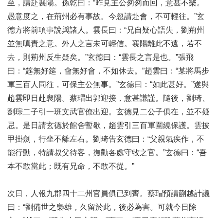
至，請赴襄陽。孫乾曰：“昨見主公匆匆而回，意甚不樂。
愚意度之，在荊州必有事故。今忽請赴會，不可輕往。”玄
德方將前項事說與諸人。雲長曰：“兄自疑心語失，劉荊州
並無嗔責之意。外人之言未可輕信。襄陽離此不遠，若不
去，則荊州反生疑矣。”玄德曰：“雲長之言是也。”張飛
曰：“筵無好筵，會無好會，不如休去。”趙雲曰：“某將馬步
軍三百人同往，可保主公無事。”玄德曰：“如此甚好。”遂與
趙雲即日赴襄陽。蔡瑁出郭迎接，意甚謙謹。隨後，劉琦、
劉琮二子引一班文武官僚出迎。玄德見二公子俱在，並不疑
忌。是日請玄德於館舍暫歇，趙雲引三百軍圍繞保護。雲披
甲掛劍，行坐不離左右。劉琦告玄德曰：“父親氣疾作，不
能行動，特請叔父待客，撫勸各處守牧之官。”玄德曰：“吾
本不敢當此；既有兄命，不敢不從。”
次日，人報九郡四十二州官員俱已到齊。蔡瑁預請蒯越計議
曰：“劉備世之梟雄，久留於此，後必為害。可就今日除