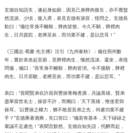
玄德自知語失，遂起身如廁，因見己身髀肉復生，亦不覺盩
然流淚。少頃，復入席，表見玄德有淚容，怪問之。玄德長
歎曰：“備往常身不離鞍，髀肉皆散。今久不騎，髀裡肉
生，日月蹉跎，老將至矣，而功業不建，是以悲耳！”
《三國志·蜀書·先主傳》注引《九州春秋》：備住荊州數
年，嘗於表坐起至廁，見髀裡肉生，慨然流涕。還坐，表怪
問備，備曰：“吾常身不離鞍，髀肉皆消。今不復騎，髀裡
肉生。日月若馳，老將至矣，而功業不建，是以悲耳。”
表曰：“吾聞賢弟在許昌與曹操青梅煮酒，共論英雄。賢弟
盡舉當世名士，操皆不許，而獨曰：'天下英雄，惟使君與
操耳。'以曹操之權力，猶不敢居吾弟之先，何慮功業不建
乎？”玄德乘著酒興，失口答曰：“備若有基本，天下碌碌之
輩誠不足慮也！”表聞言默然。玄德自知失語，托醉而起，