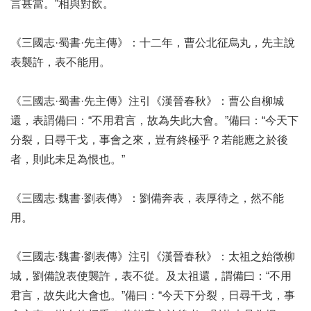
言甚當。”相與對飲。
《三國志·蜀書·先主傳》：十二年，曹公北征烏丸，先主說
表襲許，表不能用。
《三國志·蜀書·先主傳》注引《漢晉春秋》：曹公自柳城
還，表謂備曰：“不用君言，故為失此大會。”備曰：“今天下
分裂，日尋干戈，事會之來，豈有終極乎？若能應之於後
者，則此未足為恨也。”
《三國志·魏書·劉表傳》：劉備奔表，表厚待之，然不能
用。
《三國志·魏書·劉表傳》注引《漢晉春秋》：太祖之始徵柳
城，劉備說表使襲許，表不從。及太祖還，謂備曰：“不用
君言，故失此大會也。”備曰：“今天下分裂，日尋干戈，事