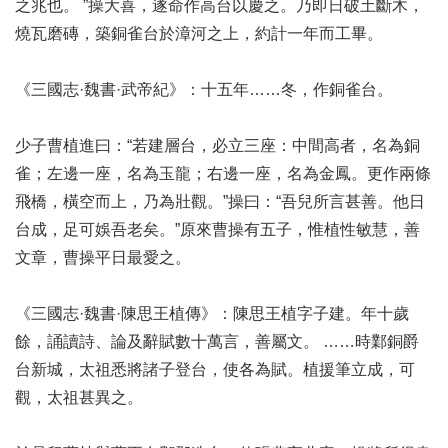
之兆也。 ”操大喜，遂命作高台以慶之。乃即日破土斷木，
燒瓦磨磚，築銅雀台於漳河之上，約計一年而工畢。
《三國志·魏書·武帝紀》：十五年……冬，作銅雀台。
少子曹植進曰：“若建層台，必立三座：中間高者，名為銅
雀；左邊一座，名為玉龍；右邊一座，名為金鳳。更作兩條
飛橋，橫空而上，乃為壯觀。”操曰：“吾兒所言甚善。他日
台成，足可娛吾老矣。”原來曹操有五子，惟植性敏慧，善
文章，曹操平日最愛之。
《三國志·魏書·陳思王植傳》：陳思王植字子建。年十歲
餘，誦讀詩、論及辭賦數十萬言，善屬文。 ……時鄴銅爵
台新城，太祖悉將諸子登台，使各為賦。植援筆立成，可
觀，太祖甚異之。