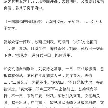
绍之兵共五六十万，班师回许都，大封功臣。又表赠郭嘉为
贞侯，养其子奕于府中。
《三国志·魏书·郭嘉传》：谥曰贞侯。子奕嗣。……奕为太
子文学。
复聚众谋士商议，欲南征刘表。荀彧曰：“大军方北征而
回，未可复动。且待半年，养精蓄锐，刘表、孙权可一鼓而
下也。”操从之，遂分兵屯田，以候调用。
却说玄德自到荆州，刘表待之甚厚。一日，正相聚饭酒，忽
报降将张武、陈孙在江夏掳掠人民，共谋造反。表惊
曰：“二贼又反，为祸不小。”玄德曰：“不须兄长忧虑，备请
往讨之。”表大喜，即点三万军与玄德前去。玄德领命即
行，不一日，来到江夏。张武、陈孙引兵来迎。玄德与关、
张、赵云出马，在门旗下，望见张武所骑之马极其雄骏。玄