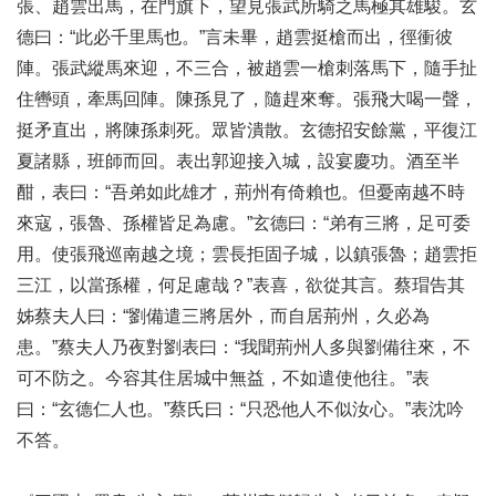
張、趙雲出馬，在門旗下，望見張武所騎之馬極其雄駿。玄
德曰：“此必千里馬也。”言未畢，趙雲挺槍而出，徑衝彼
陣。張武縱馬來迎，不三合，被趙雲一槍刺落馬下，隨手扯
住轡頭，牽馬回陣。陳孫見了，隨趕來奪。張飛大喝一聲，
挺矛直出，將陳孫刺死。眾皆潰散。玄德招安餘黨，平復江
夏諸縣，班師而回。表出郭迎接入城，設宴慶功。酒至半
酣，表曰：“吾弟如此雄才，荊州有倚賴也。但憂南越不時
來寇，張魯、孫權皆足為慮。”玄德曰：“弟有三將，足可委
用。使張飛巡南越之境；雲長拒固子城，以鎮張魯；趙雲拒
三江，以當孫權，何足慮哉？”表喜，欲從其言。蔡瑁告其
姊蔡夫人曰：“劉備遣三將居外，而自居荊州，久必為
患。”蔡夫人乃夜對劉表曰：“我聞荊州人多與劉備往來，不
可不防之。今容其住居城中無益，不如遣使他往。”表
曰：“玄德仁人也。”蔡氏曰：“只恐他人不似汝心。”表沈吟
不答。