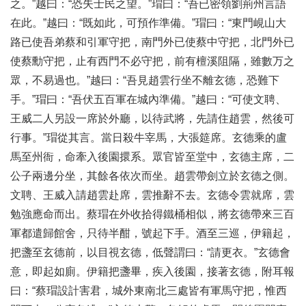
之。”越曰：“恐失士民之望。”瑁曰：“吾已密領劉荊州言語
在此。”越曰：“既如此，可預作準備。”瑁曰：“東門峴山大
路已使吾弟蔡和引軍守把，南門外已使蔡中守把，北門外已
使蔡勳守把，止有西門不必守把，前有檀溪阻隔，雖數万之
眾，不易過也。”越曰：“吾見趙雲行坐不離玄德，恐難下
手。”瑁曰：“吾伏五百軍在城內準備。”越曰：“可使文聘、
王威二人另設一席於外廳，以待武將，先請住趙雲，然後可
行事。”瑁從其言。當日殺牛宰馬，大張筵席。玄德乘的盧
馬至州衙，命牽入後園擐系。眾官皆至堂中，玄德主席，二
公子兩邊分坐，其餘各依次而坐。趙雲帶劍立於玄德之側。
文聘、王威入請趙雲赴席，雲推辭不去。玄德令雲就席，雲
勉強應命而出。蔡瑁在外收拾得鐵桶相似，將玄德帶來三百
軍都遣歸館舍，只待半酣，號起下手。酒至三巡，伊籍起，
把盞至玄德前，以目視玄德，低聲謂曰：“請更衣。”玄德會
意，即起如廁。伊籍把盞畢，疾入後園，接著玄德，附耳報
曰：“蔡瑁設計害君，城外東南北三處皆有軍馬守把，惟西