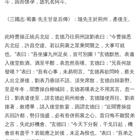
斗，因而懷孕，故乳名阿斗。
《三國志·蜀書·先主甘皇后傳》：隨先主於荊州，產後主。
此時曹操正統兵北征，玄德乃往荊州說劉表曰：“今曹操悉
兵北征，許昌空虛。若以荊襄之眾乘間襲之，大事可就
也。”表曰：“吾坐據九州足矣，豈可別圖！”玄德默然。表邀
入後堂飲酒。酒至半酣，表忽然長嘆。玄德曰：“兄長何故
發嘆？”表曰：“吾有心事，未易明言。”玄德再欲問時，蔡夫
人出立屏後，劉表乃垂頭不語。須臾席散，玄德自歸新野。
至是年冬，聞曹操自柳城回，玄德甚嘆表之不用其言。忽一
日，劉表遣使至，請玄德赴荊州相會。玄德隨使而往。劉表
接著，敘禮畢，請入後堂飲宴，因謂玄德曰：“近聞曹操提
兵回許都，勢日強盛，必有吞併荊襄之心。昔日悔不聽賢弟
之言，失此好機會。”玄德曰：“今天下分裂，干戈日起，機
會豈有盡乎？若能應之於後，未足為恨也。”表曰：“吾弟之