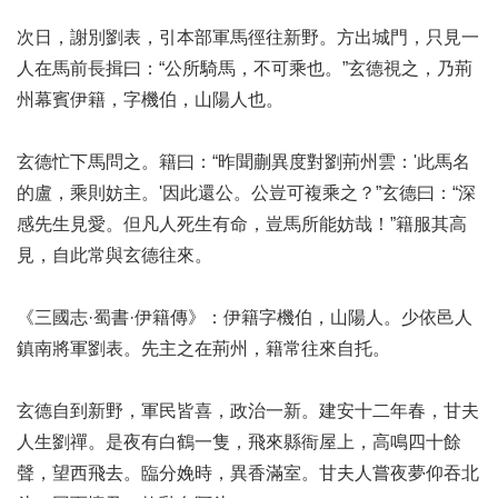
次日，謝別劉表，引本部軍馬徑往新野。方出城門，只見一
人在馬前長揖曰：“公所騎馬，不可乘也。”玄德視之，乃荊
州幕賓伊籍，字機伯，山陽人也。
玄德忙下馬問之。籍曰：“昨聞蒯異度對劉荊州雲：'此馬名
的盧，乘則妨主。'因此還公。公豈可複乘之？”玄德曰：“深
感先生見愛。但凡人死生有命，豈馬所能妨哉！”籍服其高
見，自此常與玄德往來。
《三國志·蜀書·伊籍傳》：伊籍字機伯，山陽人。少依邑人
鎮南將軍劉表。先主之在荊州，籍常往來自托。
玄德自到新野，軍民皆喜，政治一新。建安十二年春，甘夫
人生劉禪。是夜有白鶴一隻，飛來縣衙屋上，高鳴四十餘
聲，望西飛去。臨分娩時，異香滿室。甘夫人嘗夜夢仰吞北