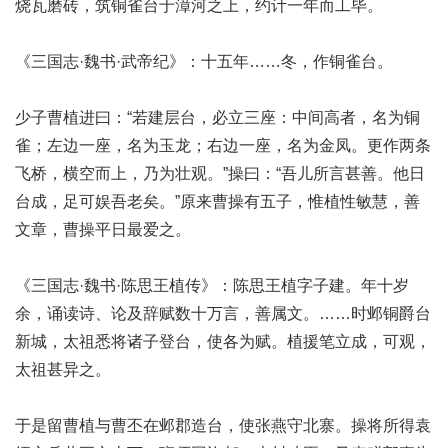
烧瓦磨砖，筑铜雀台于漳河之上，约计一年而工毕。
《三国志·魏书·武帝纪》：十五年……冬，作铜雀台。
少子曹植进曰：“若建层台，必立三座：中间高者，名为铜
雀；左边一座，名为玉龙；右边一座，名为金凤。更作两条
飞桥，横空而上，乃为壮观。”操曰：“吾儿所言甚善。他日
台成，足可娱吾老矣。”原来曹操有五子，惟植性敏慧，善
文章，曹操平日最爱之。
《三国志·魏书·陈思王植传》：陈思王植字子建。年十岁
余，诵读诗、论及辞赋数十万言，善属文。……时邺铜爵台
新城，太祖悉将诸子登台，使各为赋。植援笔立成，可观，
太祖甚异之。
于是留曹植与曹丕在邺郡造台，使张燕守北寨。操将所得袁