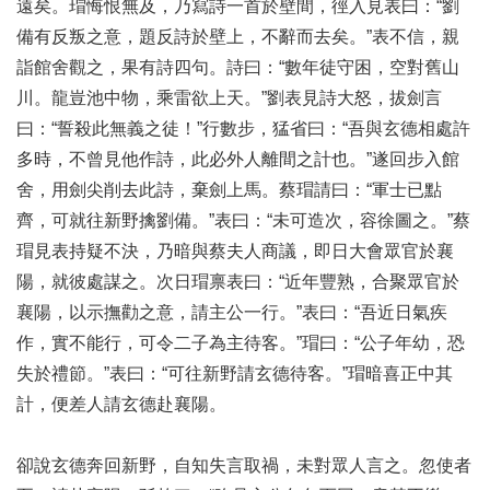
遠矣。瑁悔恨無及，乃寫詩一首於壁間，徑入見表曰：“劉
備有反叛之意，題反詩於壁上，不辭而去矣。”表不信，親
詣館舍觀之，果有詩四句。詩曰：“數年徒守困，空對舊山
川。龍豈池中物，乘雷欲上天。”劉表見詩大怒，拔劍言
曰：“誓殺此無義之徒！”行數步，猛省曰：“吾與玄德相處許
多時，不曾見他作詩，此必外人離間之計也。”遂回步入館
舍，用劍尖削去此詩，棄劍上馬。蔡瑁請曰：“軍士已點
齊，可就往新野擒劉備。”表曰：“未可造次，容徐圖之。”蔡
瑁見表持疑不決，乃暗與蔡夫人商議，即日大會眾官於襄
陽，就彼處謀之。次日瑁禀表曰：“近年豐熟，合聚眾官於
襄陽，以示撫勸之意，請主公一行。”表曰：“吾近日氣疾
作，實不能行，可令二子為主待客。”瑁曰：“公子年幼，恐
失於禮節。”表曰：“可往新野請玄德待客。”瑁暗喜正中其
計，便差人請玄德赴襄陽。
卻說玄德奔回新野，自知失言取禍，未對眾人言之。忽使者