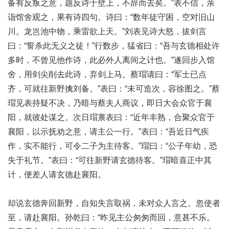
备有反叛之意，题反诗于壁上，不辞而去矣。”表不信，亲
诣馆舍观之，果有诗四句。诗曰：“数年徒守困，空对旧山
川。龙岂池中物，乘雷欲上天。”刘表见诗大怒，拔剑言
曰：“誓杀此无义之徒！”行数步，猛省曰：“吾与玄德相处许
多时，不曾见他作诗，此必外人离间之计也。”遂回步入馆
舍，用剑尖削去此诗，弃剑上马。蔡瑁请曰：“军士已点
齐，可就往新野擒刘备。”表曰：“未可造次，容徐图之。”蔡
瑁见表持疑不决，乃暗与蔡夫人商议，即日大会众官于襄
阳，就彼处谋之。次日瑁禀表曰：“近年丰熟，合聚众官于
襄阳，以示抚劝之意，请主公一行。”表曰：“吾近日气疾
作，实不能行，可令二子为主待客。”瑁曰：“公子年幼，恐
失于礼节。”表曰：“可往新野请玄德待客。”瑁暗喜正中其
计，便差人请玄德赴襄阳。
却说玄德奔回新野，自知失言取祸，未对众人言之。忽使者
至，请赴襄阳。孙乾曰：“昨见主公匆匆而回，意甚不乐。