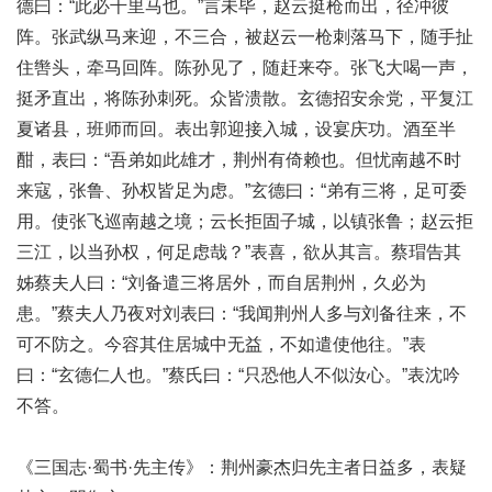
德曰：“此必千里马也。”言未毕，赵云挺枪而出，径冲彼
阵。张武纵马来迎，不三合，被赵云一枪刺落马下，随手扯
住辔头，牵马回阵。陈孙见了，随赶来夺。张飞大喝一声，
挺矛直出，将陈孙刺死。众皆溃散。玄德招安余党，平复江
夏诸县，班师而回。表出郭迎接入城，设宴庆功。酒至半
酣，表曰：“吾弟如此雄才，荆州有倚赖也。但忧南越不时
来寇，张鲁、孙权皆足为虑。”玄德曰：“弟有三将，足可委
用。使张飞巡南越之境；云长拒固子城，以镇张鲁；赵云拒
三江，以当孙权，何足虑哉？”表喜，欲从其言。蔡瑁告其
姊蔡夫人曰：“刘备遣三将居外，而自居荆州，久必为
患。”蔡夫人乃夜对刘表曰：“我闻荆州人多与刘备往来，不
可不防之。今容其住居城中无益，不如遣使他往。”表
曰：“玄德仁人也。”蔡氏曰：“只恐他人不似汝心。”表沈吟
不答。
《三国志·蜀书·先主传》：荆州豪杰归先主者日益多，表疑