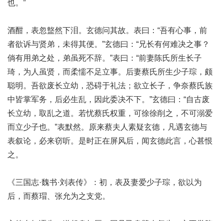
也。”
酒酣，表忽盩然下泪。玄德问其故。表曰：“吾有心事，前
者欲诉与贤弟，未得其便。”玄德曰：“兄长有何难决之事？
倘有用弟之处，弟虽死不辞。”表曰：“前妻陈氏所生长子
琦，为人虽贤，而柔懦不足立事。后妻蔡氏所生少子琮，颇
聪明。吾欲废长立幼，恐碍于礼法；欲立长子，争奈蔡氏族
中皆掌军务，后必生乱，因此委决不下。”玄德曰：“自古废
长立幼，取乱之道。若忧蔡氏权重，可徐徐削之，不可溺爱
而立少子也。”表默然。原来蔡夫人素疑玄德，凡遇玄德与
表叙论，必来窃听。是时正在屏风后，闻玄德此言，心甚恨
之。
《三国志·魏书·刘表传》：初，表及妻爱少子琮，欲以为
后，而蔡瑁、张允为之支党。