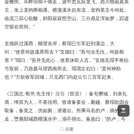
金鞭挥。耳畔但闻千骑走，波中忽见双龙飞。西川独霸真英
主，坐上龙驹两相遇。檀溪溪水自东流，龙驹英主今何处。
临流三叹心欲酸，斜阳寂寂照空山。三分鼎足浑如梦，踪迹
空留在世间。”
玄德跃过溪西，顾望东岸，蔡瑁已引军赶到溪边，大
叫：“使君何故逃席而去？”玄德曰：“吾与汝无仇，何故相
害？”瑁曰：“吾并无此心，使君休听人言。”玄德见瑁手将拈
弓取箭，乃急拨马望西南而去。瑁谓左右曰：“是何神助
也？”方欲收军回城，只见西门内赵云引三百军赶来。
《三国志·蜀书·先主传》注引《世语》：备屯樊城，刘表礼
焉，惮其为人，不甚信用。曾请备宴会，蒯越、蔡瑁欲因会
取备，备觉之，伪如厕，潜遁出。所乘马名的卢，骑的卢
走，堕襄阳城西檀溪水中，溺不得出。备急曰：“的卢：今
日厄矣，可努力！”的卢乃一踊三丈，遂得过，乘桴渡河，
回覆