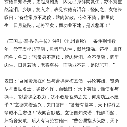
玄德自知语失，遂起身如厕，因见己身髀肉复生，亦不觉盩
然流泪。少顷，复入席，表见玄德有泪容，怪问之。玄德长
叹曰：“备往常身不离鞍，髀肉皆散。今久不骑，髀里肉
生，日月蹉跎，老将至矣，而功业不建，是以悲耳！”
《三国志·蜀书·先主传》注引《九州春秋》：备住荆州数
年，尝于表坐起至厕，见髀里肉生，慨然流涕。还坐，表怪
问备，备曰：“吾常身不离鞍，髀肉皆消。今不复骑，髀里
肉生。日月若驰，老将至矣，而功业不建，是以悲耳。”
表曰：“吾闻贤弟在许昌与曹操青梅煮酒，共论英雄。贤弟
尽举当世名士，操皆不许，而独曰：‘天下英雄，惟使君与
操耳。’以曹操之权力，犹不敢居吾弟之先，何虑功业不建
乎？”玄德乘着酒兴，失口答曰：“备若有基本，天下碌碌之
辈诚不足虑也！”表闻言默然。玄德自知失语，托醉而起，
归馆舍安歇。后人有诗赞玄德曰：“曹公屈指从头数，天下