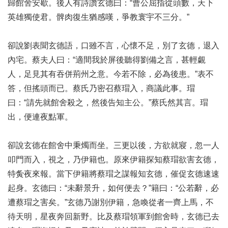
歸館舍安歇。後人有詩讚玄德曰：“曹公屈指從頭數，天下
英雄獨使君。髀肉復生猶感嘆，爭教寰宇不三分。”
卻說劉表聞玄德語，口雖不言，心懷不足，別了玄德，退入
內宅。蔡夫人曰：“適間我於屏後聽得劉備之言，甚輕覷
人，足見其有吞併荊州之意。今若不除，必為後患。”表不
答，但搖頭而已。蔡氏乃密召蔡瑁入，商議此事。瑁
曰：“請先就館舍殺之，然後告知主公。”蔡氏然其言。瑁
出，便連夜點軍。
卻說玄德在館舍中秉燭而坐。三更以後，方欲就寢，忽一人
叩門而入，視之，乃伊籍也。原來伊籍探知蔡瑁欲害玄德，
特夤夜來報。當下伊籍將蔡瑁之謀報知玄德，催促玄德速速
起身。玄德曰：“未辭景升，如何便去？”籍曰：“公若辭，必
遭蔡瑁之害矣。”玄德乃謝別伊籍，急喚從者一齊上馬，不
待天明，星夜奔回新野。比及蔡瑁領軍到館舍時，玄德已去