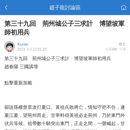
趙子龍討論區
第三十九回 荊州城公子三求計 博望坡軍
師初用兵
Kunte
楼主
2021-3-2 12:01:25
5390
0
第三十九回 荊州城公子三求計 博望坡軍師初用兵
趙春陽 三國講壇
點擊重新加載
卻說孫權督眾攻打夏口。黃祖兵敗將亡，情知守把不住，遂
棄江夏，望荊州而走。甘寧料得黃祖必走荊州，乃於東門外
伏兵等候。祖帶數十騎突出東門，正走之間，一聲喊起，甘