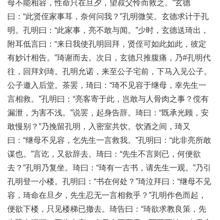
母不能相容，性命只在旦夕，望叔父怜而救之。”玄德
曰：“此贤侄家事耳，奈何问我？”孔明微笑。玄德求计于孔
明。孔明曰：“此家事，亮不敢与闻。”少时，玄德送琦出，
附耳低言曰：“来日我使孔明回拜，贤侄可如此如此，彼定
有妙计相告。”琦谢而去。次日，玄德只推腹痛，乃#孔明代
往，回拜刘琦。孔明允诺，来至公子宅前，下马入见公子。
公子邀入后堂。茶罢，琦曰：“琦不见容于继母，幸先生一
言相救。”孔明曰：“亮客寄于此，岂敢与人骨肉之事？傥有
漏泄，为害不浅。”说罢，起身告辞。琦曰：“既承光顾，安
敢慢别？”乃挽留孔明，入密室共饮。饮酒之间，琦又
曰：“继母不见容，乞先生一言救我。”孔明曰：“此非亮所敢
谋也。”言讫，又欲辞去。琦曰：“先生不言则已，何便欲
去？”孔明乃复坐。琦曰：“琦有一古书，请先生一观。”乃引
孔明登一小楼。孔明曰：“书在何处？”琦泣拜曰：“继母不见
容，琦命在旦夕，先生忍无一言相救乎？”孔明作色而起，
便欲下楼，只见楼梯已撤去。琦告曰：“琦欲求教良策，先