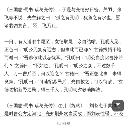
《三国志·蜀书·诸葛亮传》：于是与亮情好日密。关羽、张
飞等不悦，先主解之曰：“孤之有孔明，犹鱼之有水也。愿
诸君勿复言。”羽、飞乃止。
一日，有人送睺牛尾至，玄德取尾，亲自结帽。孔明入见，
正色曰：“明公无复有远志，但事此而已耶？”玄德投帽于地
而谢曰：“吾聊假此以忘忧耳。”孔明曰：“明公自度比曹操若
何？”玄德曰：“不如也。”孔明曰：“明公之众，不过数千
人，万一曹兵至，何以迎之？”玄德曰：“吾正愁此事，未得
良策。”孔明曰：“可速招募民兵，亮自教之，可以待敌。”玄
德遂招新野之民，得三千人，孔明朝夕教演阵法。
《三国志·蜀书·诸葛亮传》注引《魏略》：刘备屯于樊城。
是时曹公方定河北，亮知荆州次当受敌，而刘表性缓，不晓
军事。亮乃北行见备，备与亮非旧，又以其年少，以诸生意
回覆