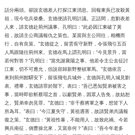
話分兩頭。卻說玄德差人打探江東消息。回報東吳已攻殺黃
祖，現今屯兵柴桑。玄德便請孔明計議。正話間，忽劉表差
人來，請玄德赴荊州議事。孔明曰：“此必因江東破了黃
祖，故請主公商議報仇之策也。某當與主公同往，相機而
行，自有良策。”玄德從之，留雲長守新野，令張飛引五百
人馬跟隨往荊州來。玄德在馬上謂孔明曰：“今見景升，當
若何對答？”孔明曰：“當先謝襄陽之事。他若令主公去征討
江東，切不可應允，但說容歸新野整頓軍馬。”玄德依言，
來到荊州館驛安下，留張飛屯兵城外，玄德與孔明入城見劉
表。禮畢，玄德請罪於階下。表曰：“吾已悉知賢弟被害之
事，當時即欲斬蔡瑁之首，以獻賢弟，因眾人告免，故姑恕
之。賢弟幸勿見罪。”玄德曰：“非干蔡將軍之事，想皆下人
所為耳。”表曰：“今江夏失守，黃祖遇害，故請賢弟共議報
復之策。”玄德曰：“黃祖性暴，不能用人，故致此禍。今若
興兵南征，倘曹操北來，又當奈何？”表曰：“吾今年老多