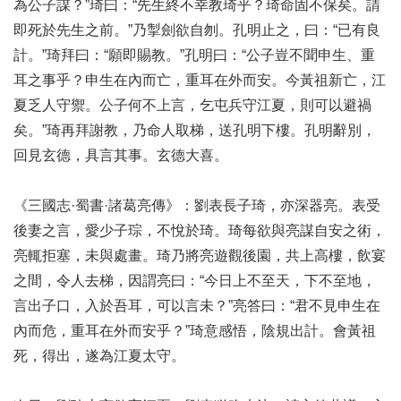
為公子謀？”琦曰：“先生終不幸教琦乎？琦命固不保矣。請
即死於先生之前。”乃掣劍欲自刎。孔明止之，曰：“已有良
計。”琦拜曰：“願即賜教。”孔明曰：“公子豈不聞申生、重
耳之事乎？申生在內而亡，重耳在外而安。今黃祖新亡，江
夏乏人守禦。公子何不上言，乞屯兵守江夏，則可以避禍
矣。”琦再拜謝教，乃命人取梯，送孔明下樓。孔明辭別，
回見玄德，具言其事。玄德大喜。
《三國志·蜀書·諸葛亮傳》：劉表長子琦，亦深器亮。表受
後妻之言，愛少子琮，不悅於琦。琦每欲與亮謀自安之術，
亮輒拒塞，未與處畫。琦乃將亮遊觀後園，共上高樓，飲宴
之間，令人去梯，因謂亮曰：“今日上不至天，下不至地，
言出子口，入於吾耳，可以言未？”亮答曰：“君不見申生在
內而危，重耳在外而安乎？”琦意感悟，陰規出計。會黃祖
死，得出，遂為江夏太守。