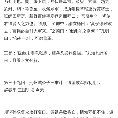
乃孔明也。關、張下馬，拜伏於車前。須臾，玄德、趙雲、
劉封、關平等皆至，收聚眾軍，把所獲糧草輜重分賞將士，
班師回新野。新野百姓望塵遮道而拜曰：“吾屬生全，皆使
君得賢人之力也。”孔明回至縣中，謂玄德曰：“夏侯惇雖敗
去，曹操必自引大軍來。”玄德曰：“似此如之奈何？”孔明
曰：“亮有一計，可敵曹軍。”
正是：“破敵未堪息戰馬，避兵又必賴良謀。”未知其計若
何，且看下文分解。
第三十九回 荆州城公子三求计 博望坡军师初用兵
赵春阳 三国讲坛 今天
却说孙权督众攻打夏口。黄祖兵败将亡，情知守把不住，遂