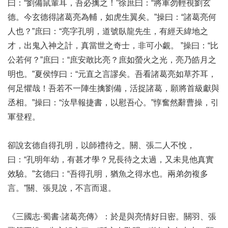
曰：“劉備鼠輩耳，吾必擒之！”徐庶曰：“將軍勿輕視劉玄
德。今玄德得諸葛亮為輔，如虎生翼矣。”操曰：“諸葛亮何
人也？”庶曰：“亮字孔明，道號臥龍先生，有經天緯地之
才，出鬼入神之計，真當世之奇士，非可小覷。 ”操曰：“比
公若何？”庶曰：“庶安敢比亮？庶如螢火之光，亮乃皓月之
明也。”夏侯惇曰：“元直之言謬矣。吾看諸葛亮如草芥耳，
何足懼哉！吾若不一陣生擒劉備，活捉諸葛，願將首級獻與
丞相。”操曰：“汝早報捷書，以慰吾心。”惇奮然辭曹操，引
軍登程。
卻說玄德自得孔明，以師禮待之。關、張二人不悅，
曰：“孔明年幼，有甚才學？兄長待之太過，又未見他真實
效驗。”玄德曰：“吾得孔明，猶魚之得水也。兩弟勿複多
言。”關、張見說，不言而退。
《三國志·蜀書·諸葛亮傳》：於是與亮情好日密。關羽、張