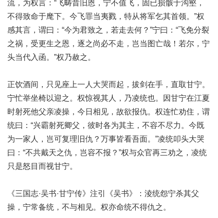
流，为权言：“飞畴昔旧恩，宁不值飞，固已损骸于沟壑，
不得致命于麾下。今飞罪当夷戮，特从将军乞其首领。”权
感其言，谓曰：“今为君致之，若走去何？”宁曰：“飞免分裂
之祸，受更生之恩，逐之尚必不走，岂当图亡哉！若尔，宁
头当代入函。”权乃赦之。
正饮酒间，只见座上一人大哭而起，拔剑在手，直取甘宁。
宁忙举坐椅以迎之。权惊视其人，乃凌统也。因甘宁在江夏
时射死他父亲凌操，今日相见，故欲报仇。权连忙劝住，谓
统曰：“兴霸射死卿父，彼时各为其主，不容不尽力。今既
为一家人，岂可复理旧仇？万事皆看吾面。”凌统叩头大哭
曰：“不共戴天之仇，岂容不报？”权与众官再三劝之，凌统
只是怒目而视甘宁。
《三国志·吴书·甘宁传》注引《吴书》：淩统怨宁杀其父
操，宁常备统，不与相见。权亦命统不得仇之。