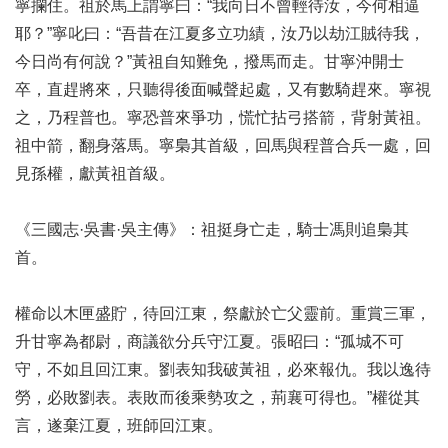
寧攔住。祖於馬上謂寧曰：“我向日不曾輕待汝，今何相逼
耶？”寧叱曰：“吾昔在江夏多立功績，汝乃以劫江賊待我，
今日尚有何說？”黃祖自知難免，撥馬而走。甘寧沖開士
卒，直趕將來，只聽得後面喊聲起處，又有數騎趕來。寧視
之，乃程普也。寧恐普來爭功，慌忙拈弓搭箭，背射黃祖。
祖中箭，翻身落馬。寧梟其首級，回馬與程普合兵一處，回
見孫權，獻黃祖首級。
《三國志·吳書·吳主傳》：祖挺身亡走，騎士馮則追梟其
首。
權命以木匣盛貯，待回江東，祭獻於亡父靈前。重賞三軍，
升甘寧為都尉，商議欲分兵守江夏。張昭曰：“孤城不可
守，不如且回江東。劉表知我破黃祖，必來報仇。我以逸待
勞，必敗劉表。表敗而後乘勢攻之，荊襄可得也。”權從其
言，遂棄江夏，班師回江東。