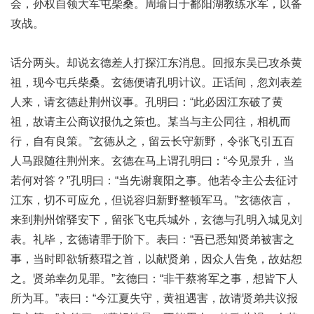
会，孙权自领大军屯柴桑。周瑜日于鄱阳湖教练水军，以备
攻战。
话分两头。却说玄德差人打探江东消息。回报东吴已攻杀黄
祖，现今屯兵柴桑。玄德便请孔明计议。正话间，忽刘表差
人来，请玄德赴荆州议事。孔明曰：“此必因江东破了黄
祖，故请主公商议报仇之策也。某当与主公同往，相机而
行，自有良策。”玄德从之，留云长守新野，令张飞引五百
人马跟随往荆州来。玄德在马上谓孔明曰：“今见景升，当
若何对答？”孔明曰：“当先谢襄阳之事。他若令主公去征讨
江东，切不可应允，但说容归新野整顿军马。”玄德依言，
来到荆州馆驿安下，留张飞屯兵城外，玄德与孔明入城见刘
表。礼毕，玄德请罪于阶下。表曰：“吾已悉知贤弟被害之
事，当时即欲斩蔡瑁之首，以献贤弟，因众人告免，故姑恕
之。贤弟幸勿见罪。”玄德曰：“非干蔡将军之事，想皆下人
所为耳。”表曰：“今江夏失守，黄祖遇害，故请贤弟共议报