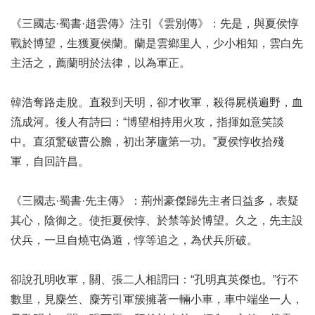
《三國志·蜀書·趙雲傳》注引《雲別傳》：先是，與夏侯惇
戰於博望，生獲夏侯蘭。蘭是雲鄉里人，少小相知，雲白先
主活之，薦蘭明於法律，以為軍正。
韓浩奪路走脫。直殺到天明，卻才收軍，殺得屍橫遍野，血
流成河。後人有詩曰：“博望相持用火攻，指揮如意笑談
中。直須驚破曹公膽，初出茅廬第一功。”夏侯惇收拾殘
軍，自回許昌。
《三國志·蜀書·先主傳》：荊州豪傑歸先主者日益多，表疑
其心，陰御之。使拒夏侯惇、於禁等於博望。久之，先主設
伏兵，一旦自燒屯偽遁，惇等追之，為伏兵所破。
卻說孔明收軍，關、張二人相謂曰：“孔明真英傑也。”行不
數里，見麋竺、麋芳引軍簇擁著一輛小車，車中端坐一人，