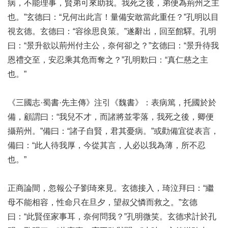
病，不能理事，賢弟可來助我。我死之後，弟便為荊州之主
也。”玄德曰：“兄何出此言！量備安敢當此重任？”孔明以目
視玄德。玄德曰：“容徐思良策。”遂辭出，回至館驛。孔明
曰：“景升欲以荊州付主公，奈何卻之？”玄德曰：“景升待我
恩禮交至，安忍乘其危而奪之？”孔明歎曰：“真仁慈之主
也。”
《三國志·蜀書·先主傳》注引《魏書》：表病篤，托國於於
備，顧謂曰：“我兒不才，而諸將並零落，我死之後，卿便
攝荊州。”備曰：“諸子自賢，君其憂病。”或勸備宜從表言，
備曰：“此人待我厚，今從其言，人必以我為薄，所不忍
也。”
正商論間，忽報公子劉琦來見。玄德接入，琦泣拜曰：“繼
母不能相容，性命只在旦夕，望叔父憐而救之。”玄德
曰：“此賢侄家事耳，奈何問我？”孔明微笑。玄德求計於孔