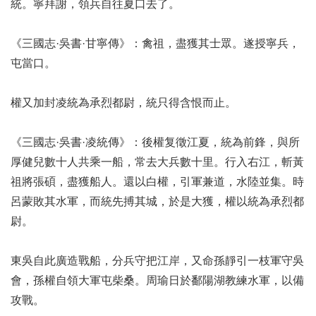
統。寧拜謝，領兵自往夏口去了。
《三國志·吳書·甘寧傳》：禽祖，盡獲其士眾。遂授寧兵，
屯當口。
權又加封凌統為承烈都尉，統只得含恨而止。
《三國志·吳書·凌統傳》：後權复徵江夏，統為前鋒，與所
厚健兒數十人共乘一船，常去大兵數十里。行入右江，斬黃
祖將張碩，盡獲船人。還以白權，引軍兼道，水陸並集。時
呂蒙敗其水軍，而統先搏其城，於是大獲，權以統為承烈都
尉。
東吳自此廣造戰船，分兵守把江岸，又命孫靜引一枝軍守吳
會，孫權自領大軍屯柴桑。周瑜日於鄱陽湖教練水軍，以備
攻戰。