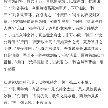
韩浩为副将，领兵十万，直抵博望城，以窥新野。荀彧谏
曰：“刘备英雄，今更兼诸葛亮为军师，不可轻敌。”惇
曰：“刘备鼠辈耳，吾必擒之！”徐庶曰：“将军勿轻视刘玄
德。今玄德得诸葛亮为辅，如虎生翼矣。”操曰：“诸葛亮何
人也？”庶曰：“亮字孔明，道号卧龙先生，有经天纬地之
才，出鬼入神之计，真当世之奇士，非可小觑。”操曰：“比
公若何？”庶曰：“庶安敢比亮？庶如萤火之光，亮乃皓月之
明也。”夏侯惇曰：“元直之言谬矣。吾看诸葛亮如草芥耳，
何足惧哉！吾若不一阵生擒刘备，活捉诸葛，愿将首级献与
丞相。”操曰：“汝早报捷书，以慰吾心。”惇奋然辞曹操，引
军登程。
却说玄德自得孔明，以师礼待之。关、张二人不悦，
曰：“孔明年幼，有甚才学？兄长待之太过，又未见他真实
效验。”玄德曰：“吾得孔明，犹鱼之得水也。两弟勿复多
言。”关、张见说，不言而退。