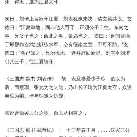
死，得出，遂为江夏太守。
次日，刘琦上言欲守江夏。刘表犹豫未决，请玄德共议。玄
德曰：“江夏重地，固非他人可守，正须公子自往。东南之
事，兄父子当之；西北之事，备愿当之。”表曰：“近闻曹操
于邺郡作玄武池以练水军，必有征南之意，不可不防。”玄
德曰：“备已知之，兄勿忧虑。”遂拜辞回新野。刘表令刘琦
引兵三千，往江夏镇守。
《三国志·魏书·刘表传》：初，表及妻爱少子琮，欲以为
后，而蔡瑁、张允为之支党，乃出长子琦为江夏太守，众遂
奉琮为嗣。琦与琮遂为仇隙。
却说曹操罢三公之职，自以丞相兼之，
《三国志·魏书·武帝纪》： 十三年春正月，……汉罢三公