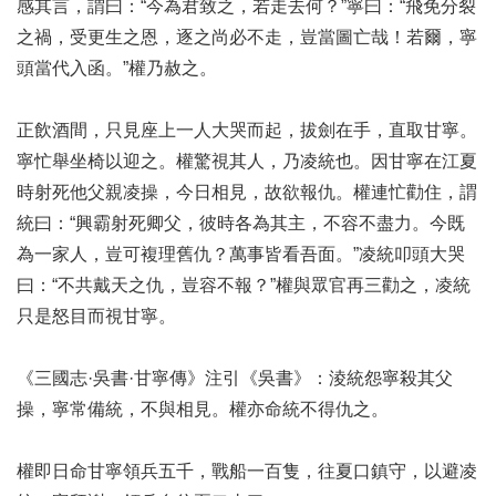
感其言，謂曰：“今為君致之，若走去何？”寧曰：“飛免分裂
之禍，受更生之恩，逐之尚必不走，豈當圖亡哉！若爾，寧
頭當代入函。”權乃赦之。
正飲酒間，只見座上一人大哭而起，拔劍在手，直取甘寧。
寧忙舉坐椅以迎之。權驚視其人，乃凌統也。因甘寧在江夏
時射死他父親凌操，今日相見，故欲報仇。權連忙勸住，謂
統曰：“興霸射死卿父，彼時各為其主，不容不盡力。今既
為一家人，豈可複理舊仇？萬事皆看吾面。”凌統叩頭大哭
曰：“不共戴天之仇，豈容不報？”權與眾官再三勸之，凌統
只是怒目而視甘寧。
《三國志·吳書·甘寧傳》注引《吳書》：淩統怨寧殺其父
操，寧常備統，不與相見。權亦命統不得仇之。
權即日命甘寧領兵五千，戰船一百隻，往夏口鎮守，以避凌