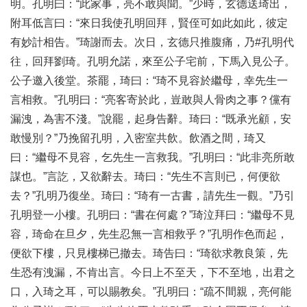
明。孔明曰：“此家事，亮不敢與聞。”少時，玄德送琦出，
附耳低言曰：“來日我使孔明回拜，賢侄可如此如此，彼定
有妙計相告。”琦謝而去。次日，玄德只推腹痛，乃#孔明代
往，回拜劉琦。孔明允諾，來至公子宅前，下馬入見公子。
公子邀入後堂。茶罷，琦曰：“琦不見容於繼母，幸先生一
言相救。”孔明曰：“亮客寄於此，豈敢與人骨肉之事？儻有
漏洩，為害不淺。”說罷，起身告辭。琦曰：“既承光顧，安
敢慢別？”乃挽留孔明，入密室共飲。飲酒之間，琦又
曰：“繼母不見容，乞先生一言救我。”孔明曰：“此非亮所敢
謀也。”言訖，又欲辭去。琦曰：“先生不言則已，何便欲
去？”孔明乃復坐。琦曰：“琦有一古書，請先生一觀。”乃引
孔明登一小樓。孔明曰：“書在何處？”琦泣拜曰：“繼母不見
容，琦命在旦夕，先生忍無一言相救乎？”孔明作色而起，
便欲下樓，只見樓梯已撤去。琦告曰：“琦欲求教良策，先
生恐有洩漏，不肯出言。今日上不至天，下不至地，出君之
口，入琦之耳，可以賜教矣。”孔明曰：“疏不間親，亮何能