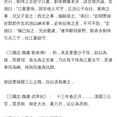
次日，劉琦上言欲守江夏。劉表猶豫未決，請玄德共議。玄
德曰：“江夏重地，固非他人可守，正須公子自往。東南之
事，兄父子當之；西北之事，備願當之。”表曰：“近聞曹操
於鄴郡作玄武池以練水軍，必有征南之意，不可不防。”玄
德曰：“備已知之，兄勿憂慮。”遂拜辭回新野。劉表令劉琦
引兵三千，往江夏鎮守。
《三國志·魏書·劉表傳》：初，表及妻愛少子琮，欲以為
後，而蔡瑁、張允為之支黨，乃出長子琦為江夏太守，眾遂
奉琮為嗣。琦與琮遂為仇隙。
卻說曹操罷三公之職，自以丞相兼之，
《三國志·魏書·武帝紀》： 十三年春正月，……漢罷三公
官，置丞相、御史大夫。夏六月，以公為丞相。