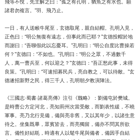
飛等不悅，先主解之曰：“孤之有孔明，猶魚之有水也。願
諸君勿複言。”羽、飛乃止。
一日，有人送睺牛尾至，玄德取尾，親自結帽。孔明入見，
正色曰：“明公無復有遠志，但事此而已耶？”玄德投帽於地
而謝曰：“吾聊假此以忘憂耳。”孔明曰：“明公自度比曹操若
何？”玄德曰：“不如也。”孔明曰：“明公之眾，不過數千
人，萬一曹兵至，何以迎之？”玄德曰：“吾正愁此事，未得
良策。”孔明曰：“可速招募民兵，亮自教之，可以待敵。”玄
德遂招新野之民，得三千人，孔明朝夕教演陣法。
《三國志·蜀書·諸葛亮傳》注引《魏略》：劉備屯於樊城。
是時曹公方定河北，亮知荊州次當受敵，而劉表性緩，不曉
軍事。亮乃北行見備，備與亮非舊，又以其年少，以諸生意
待之。坐集既畢，眾賓皆去，而亮獨留，備亦不問其所欲
言。備性好結毦，時適有人以髦牛尾與備者，備因手自結