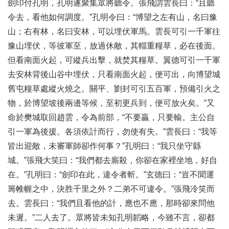
劍印付孔明，孔明遂聚集眾將聽令。張飛謂雲長曰：“且聽
令去，看他如何調度。”孔明令曰：“博望之左有山，名曰豫
山；右有林，名曰安林，可以埋伏軍馬。雲長可引一千軍往
豫山埋伏，等彼軍至，放過休敵，其輜重糧草，必在後面。
但看南面火起，可縱兵出擊，就焚其糧草。翼德可引一千軍
去安林背後山谷中埋伏，只看南面火起，便可出，向博望城
舊屯糧草處縱火燒之。關平、劉封可引五百軍，預備引火之
物，於博望坡後兩邊等候，至初更兵到，便可放火矣。”又
命於樊城取回趙雲，令為前部，“不要贏，只要輸。主公自
引一軍為後援。各須依計而行，勿使有失。”雲長曰：“我等
皆出迎敵，未審軍師卻作何事？”孔明曰：“我只坐守縣
城。”張飛大笑曰：“我們都去廝殺，你卻在家裡坐地，好自
在。”孔明曰：“劍印在此，違令者斬。”玄德曰：“豈不聞運
籌帷幄之中，決胜千里之外？二弟不可違令。”張飛冷笑而
去。雲長曰：“我們且看他的計，應也不應，那時卻來問他
未遲。”二人去了。眾將皆未知孔明韜略，今雖不言，卻都