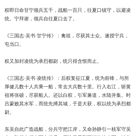
权即日命甘宁领兵五千，战船一百只，往夏口镇守，以避凌
统。宁拜谢，领兵自往夏口去了。
《三国志·吴书·甘宁传》：禽祖，尽获其士众。遂授宁兵，
屯当口。
权又加封凌统为承烈都尉，统只得含恨而止。
《三国志·吴书·凌统传》：后权复征江夏，统为前锋，与所
厚健儿数十人共乘一船，常去大兵数十里。行入右江，斩黄
祖将张硕，尽获船人。还以白权，引军兼道，水陆并集。时
吕蒙败其水军，而统先搏其城，于是大获，权以统为承烈都
尉。
东吴自此广造战船，分兵守把江岸，又命孙静引一枝军守吴