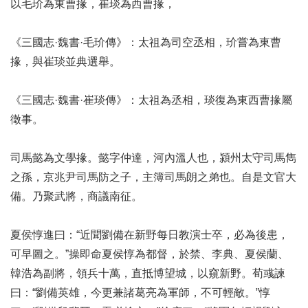
以毛玠為東曹掾，崔琰為西曹掾，
《三國志·魏書·毛玠傳》：太祖為司空丞相，玠嘗為東曹
掾，與崔琰並典選舉。
《三國志·魏書·崔琰傳》：太祖為丞相，琰復為東西曹掾屬
徵事。
司馬懿為文學掾。懿字仲達，河內溫人也，潁州太守司馬雋
之孫，京兆尹司馬防之子，主簿司馬朗之弟也。自是文官大
備。乃聚武將，商議南征。
夏侯惇進曰：“近聞劉備在新野每日教演士卒，必為後患，
可早圖之。”操即命夏侯惇為都督，於禁、李典、夏侯蘭、
韓浩為副將，領兵十萬，直抵博望城，以窺新野。荀彧諫
曰：“劉備英雄，今更兼諸葛亮為軍師，不可輕敵。”惇