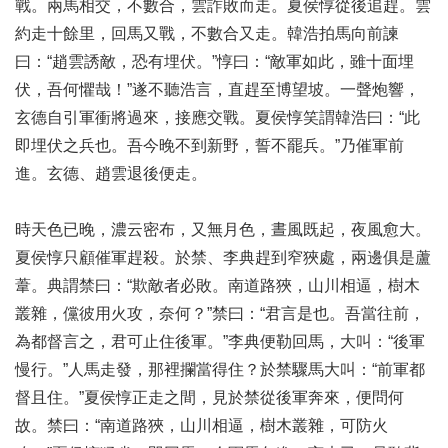
戰。兩馬相交，不數合，雲詐敗而走。夏侯惇從後追趕。雲
約走十餘里，回馬又戰，不數合又走。韓浩拍馬向前諫
曰：“趙雲誘敵，恐有埋伏。”惇曰：“敵軍如此，雖十面埋
伏，吾何懼哉！”遂不聽浩言，直趕至博望坡。一聲炮響，
玄德自引軍衝將過來，接應交戰。夏侯惇笑謂韓浩曰：“此
即埋伏之兵也。吾今晚不到新野，誓不罷兵。”乃催軍前
進。玄德、趙雲退後便走。
時天色已晚，濃云密布，又無月色，晝風既起，夜風愈大。
夏侯惇只顧催軍趕殺。於禁、李典趕到窄狹處，兩邊俱是蘆
葦。典謂禁曰：“欺敵者必敗。南道路狹，山川相逼，樹木
叢雜，儻彼用火攻，奈何？”禁曰：“君言是也。吾當往前，
為都督言之，君可止住後軍。”李典便勒回馬，大叫：“後軍
慢行。”人馬走發，那裡攔當得住？於禁驟馬大叫：“前軍都
督且住。”夏侯惇正走之間，見於禁從後軍奔來，便問何
故。禁曰：“南道路狹，山川相逼，樹木叢雜，可防火