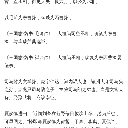
官，置丞相、御史大夫。夏六月，以公为丞相。
以毛玠为东曹掾，崔琰为西曹掾，
《三国志·魏书·毛玠传》：太祖为司空丞相，玠尝为东曹
掾，与崔琰并典选举。
《三国志·魏书·崔琰传》：太祖为丞相，琰复为东西曹掾属
征事。
司马懿为文学掾。懿字仲达，河内温人也，颍州太守司马隽
之孙，京兆尹司马防之子，主簿司马朗之弟也。自是文官大
备。乃聚武将，商议南征。
夏侯惇进曰：“近闻刘备在新野每日教演士卒，必为后患，
可早图之。”操即命夏侯惇为都督，于禁、李典、夏侯兰、