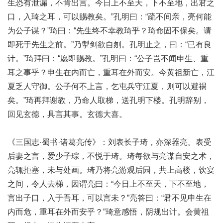
生恐有泄漏，不肯出言。今日上不至天，下不至地，出君之
口，入琦之耳，可以赐教矣。”孔明曰：“疏不间亲，亮何能
为公子谋？”琦曰：“先生终不幸教琦乎？琦命固不保矣。请
即死于先生之前。”乃掣剑欲自刎。孔明止之，曰：“已有良
计。”琦拜曰：“愿即赐教。”孔明曰：“公子岂不闻申生、重
耳之事乎？申生在内而亡，重耳在外而安。今黄祖新亡，江
夏乏人守御。公子何不上言，乞屯兵守江夏，则可以避祸
矣。”琦再拜谢教，乃命人取梯，送孔明下楼。孔明辞别，
回见玄德，具言其事。玄德大喜。
《三国志·蜀书·诸葛亮传》：刘表长子琦，亦深器亮。表受
后妻之言，爱少子琮，不悦于琦。琦每欲与亮谋自安之术，
亮辄拒塞，未与处画。琦乃将亮游观后园，共上高楼，饮宴
之间，令人去梯，因谓亮曰：“今日上不至天，下不至地，
言出子口，入于吾耳，可以言未？”亮答曰：“君不见申生在
内而危，重耳在外而安乎？”琦意感悟，阴规出计。会黄祖