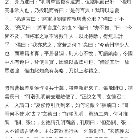
之。亮乃進曰：“明將軍當複有遠志，但結毦而已邪！”備知
亮非常人也，乃投毦而答曰：“是何言與！我聊以忘憂
耳。”亮遂言曰：“將軍度劉鎮南孰與曹公邪？”備曰：“不
及。”亮又曰：“將軍自度何如也？”備曰：“亦不如。”曰：“今
皆不及，而將軍之眾不過數千人，以此待敵，得無非計
乎！”備曰：“我亦愁之，當若之何？”亮曰：“今荊州非少人
也，而著籍者寡，平居發調，則人心不悅；可語鎮南，令國
中凡有遊戶，皆使自實，因錄以益眾可也。”備從其計，故
眾遂強。備由此知亮有英略，乃以上客禮之。
忽報曹操差夏侯惇引兵十萬，殺奔新野來了。張飛聞知，謂
雲長曰：“可著孔明前去迎敵便了。”正說之間，玄德召二
人，入謂曰：“夏侯惇引兵到來，如何迎敵？”張飛曰： “哥
哥何不使'水'去？”玄德曰：“智賴孔明，勇須二弟，何可推
調！”關、張出，玄德請孔明商議，孔明曰：“但恐關、張二
人不肯聽吾號令。主公若欲亮行兵，乞假劍印。”玄德便以