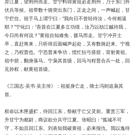
弃江夏，望荆州而走。甘宁料得黄祖必走荆州，乃于东门外
伏兵等候。祖带数十骑突出东门，正走之间，一声喊起，甘
宁拦住。祖于马上谓宁曰：“我向日不曾轻待汝，今何相逼
耶？”宁叱曰：“吾昔在江夏多立功绩，汝乃以劫江贼待我，
今日尚有何说？”黄祖自知难免，拨马而走。甘宁冲开士
卒，直赶将来，只听得后面喊声起处，又有数骑赶来。宁视
之，乃程普也。宁恐普来争功，慌忙拈弓搭箭，背射黄祖。
祖中箭，翻身落马。宁枭其首级，回马与程普合兵一处，回
见孙权，献黄祖首级。
《三国志·吴书·吴主传》：祖挺身亡走，骑士冯则追枭其
首。
权命以木匣盛贮，待回江东，祭献于亡父灵前。重赏三军，
升甘宁为都尉，商议欲分兵守江夏。张昭曰：“孤城不可
守，不如且回江东。刘表知我破黄祖，必来报仇。我以逸待