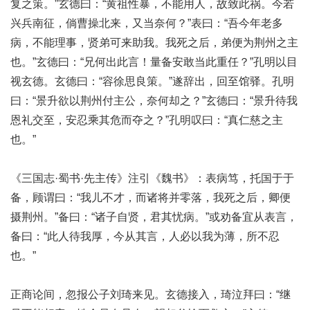
复之策。”玄德曰：“黄祖性暴，不能用人，故致此祸。今若
兴兵南征，倘曹操北来，又当奈何？”表曰：“吾今年老多
病，不能理事，贤弟可来助我。我死之后，弟便为荆州之主
也。”玄德曰：“兄何出此言！量备安敢当此重任？”孔明以目
视玄德。玄德曰：“容徐思良策。”遂辞出，回至馆驿。孔明
曰：“景升欲以荆州付主公，奈何却之？”玄德曰：“景升待我
恩礼交至，安忍乘其危而夺之？”孔明叹曰：“真仁慈之主
也。”
《三国志·蜀书·先主传》注引《魏书》：表病笃，托国于于
备，顾谓曰：“我儿不才，而诸将并零落，我死之后，卿便
摄荆州。”备曰：“诸子自贤，君其忧病。”或劝备宜从表言，
备曰：“此人待我厚，今从其言，人必以我为薄，所不忍
也。”
正商论间，忽报公子刘琦来见。玄德接入，琦泣拜曰：“继