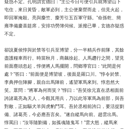
疑惑不定。孔明謂玄德曰：“主公今日可便引兵就博望山下
屯住，來日黃昏，敵軍必到，主公便棄營而走，但見火起，
即回軍掩殺。亮與麋竺、麋芳引五百軍守縣。”命孫乾、簡
雍準備慶喜筵席，安排功勞簿伺候。派撥已畢，玄德亦疑惑
不定。
卻說夏侯惇與於禁等引兵至博望，分一半精兵作前隊，其餘
盡護糧車而行。時當秋月，商飆徐起。人馬趲行之間，望見
前面塵頭忽起，惇便將人馬擺開，問鄉導官曰：“此間是何
處？”答曰：“前面便是博望坡，後面是羅口川。”惇令於禁、
李典押住陣腳，親自出馬陣前，遙望軍馬來到。惇忽然大
笑。眾問：“將軍為何而笑？”惇曰：“吾笑徐元直在丞相面前
誇諸葛亮為天人，今觀其用兵，乃以此等軍馬為前部，與吾
對敵，正如驅犬羊與虎豹鬥耳。吾於丞相前誇口，要活捉劉
備、諸葛亮，今必應吾言矣。”遂自縱馬向前。趙雲出馬。
惇罵曰：“汝等隨劉備，如孤魂隨鬼耳！”雲大怒，縱馬來