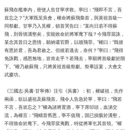
蘇飛在檻車內，密使人告甘寧求救。寧曰：“飛即不言，吾
豈忘之？”大軍既至吳會，權命將蘇飛梟首，與黃祖首級一
同祭獻。甘寧乃入見權，頓首哭告曰：“某向日若不得蘇
飛，則骨填溝壑矣，安能效命於將軍麾下哉？今飛罪當誅，
某念其昔日之恩情，願納還官爵，以贖飛罪。”權曰：“既彼
有恩於君，吾為君赦之。但彼若逃去，奈何？”寧曰：“飛得
免誅戮，感恩無地，豈肯走乎？若飛去，寧願將首級獻於階
下。”權乃赦蘇飛，只將黃祖首級祭獻。祭畢設宴，大會文
武慶功。
《三國志·吳書·甘寧傳》注引《吳書》：初，權破祖，先作
兩函，欲以盛祖及蘇飛首。飛令人告急於寧，寧曰：“飛若
不言，吾豈忘之？”權為諸將置酒，寧下席叩頭，血涕交
流，為權言：“飛疇昔舊恩，寧不值飛，固已損骸於溝壑，
不得致命於麾下。今飛罪當夷戮，特從將軍乞其首領。”權