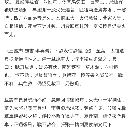
攻。”夏侯惇猛省，即回馬，令軍馬勿進。言未已，只聽背
後喊聲震起，早望見一派火光燒著，隨後兩邊蘆亦著，一霎
時，四方八面盡皆是火。又值風大，火勢愈猛，曹家人馬，
自相踐踏，死者不計其數。趙雲回軍趕殺。夏侯惇冒煙突火
而走。
《三國志·魏書·李典傳》：劉表使劉備北侵，至葉，太祖遣
典從夏侯惇拒之。備一旦燒屯去，惇率諸軍追擊之，典
曰：“賊無故退，疑必有伏。南道狹窄，草木深，不可追
也。”惇不聽，與於禁追之，典留守。惇等果入賊伏裡，戰
不利，典往救，備望見救至，乃散退。
且說李典見勢頭不好，急奔回博望城時，火光中一軍攔住，
當先大將乃關雲長也。李典縱馬混戰，奪路而走。於禁見糧
草車輛都被火燒，便投小路奔逃去了。夏侯蘭、韓浩來救糧
車，正遇張飛。戰不數合，張飛一槍刺夏侯蘭於馬下。