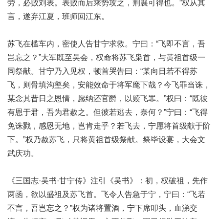
劳，必败刘表。表败而后乘势攻之，荆襄可得也。”权从其
言，遂弃江夏，班师回江东。
苏飞在槛车内，密使人告甘宁求救。宁曰：“飞即不言，吾
岂忘之？”大军既至吴会，权命将苏飞枭首，与黄祖首级一
同祭献。甘宁乃入见权，顿首哭告曰：“某向日若不得苏
飞，则骨填沟壑矣，安能效命于将军麾下哉？今飞罪当诛，
某念其昔日之恩情，愿纳还官爵，以赎飞罪。”权曰：“既彼
有恩于君，吾为君赦之。但彼若逃去，奈何？”宁曰：“飞得
免诛戮，感恩无地，岂肯走乎？若飞去，宁愿将首级献于阶
下。”权乃赦苏飞，只将黄祖首级祭献。祭毕设宴，大会文
武庆功。
《三国志·吴书·甘宁传》注引《吴书》：初，权破祖，先作
两函，欲以盛祖及苏飞首。飞令人告急于宁，宁曰：“飞若
不言，吾岂忘之？”权为诸将置酒，宁下席叩头，血涕交