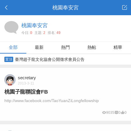
桃園奉安宮
桃園奉安宮
今日:
0
主題:
2
排名:
49
全部
最新
熱門
熱帖
精華
臺灣趙子龍文化協會公開徵求會員公告
置頂
secretary
2013-3-11
桃園子龍聯誼會FB
http://www.facebook.com/TaoYuanZiLongfellowship
9035
0
0