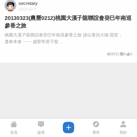
secretary
2012-12-5
20130323(農曆0212)桃園大溪子龍聯誼會癸巳年南巡
參香之旅
桃園大溪子龍聯誼會癸巳年南巡參香之旅 諸位善信大德 閤安：
遵奉本會 ⋯⋯ 趙聖帝君子龍 ...
9551
0
0
首頁
論壇
發現
我的