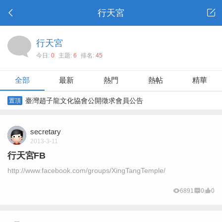
行天宮
行天宮
今日:
0
主題:
6
排名:
45
全部
最新
熱門
熱帖
精華
臺灣趙子龍文化協會公開徵求會員公告
置頂
secretary
2013-3-11
行天宮FB
http://www.facebook.com/groups/XingTangTemple/
6891
0
0