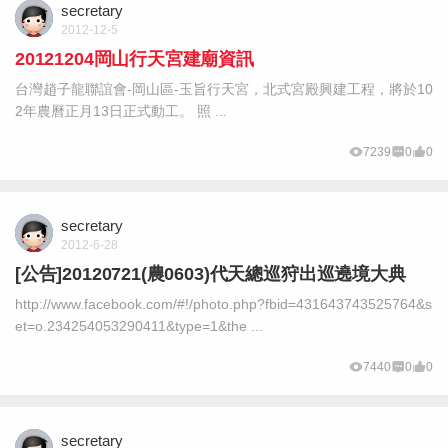
secretary
2012-12-5
20121204岡山行天宮建廟資訊
台灣趙子龍聯誼會-岡山區-玉旨行天宮，北式宮殿興建工程，將於10
2年農曆正月13日正式動工。 照 ...
7239
0
0
secretary
2012-6-28
[公告]20120721(農0603)代天總巡狩出巡遶境大典
http://www.facebook.com/#!/photo.php?fbid=431643743525764&s
et=o.234254053290411&type=1&the ...
7440
0
0
secretary