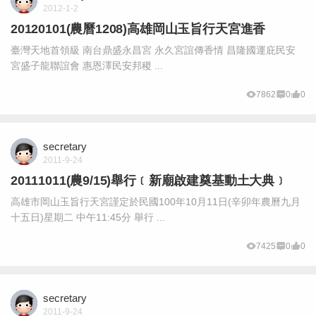
2012-1-2
20120101(農曆1208)高雄岡山玉旨行天宮進香
臺灣天地首領級 南台鼎盛永昌宮 永久宮誼傳香情 昌隆國運庇民安
宮盛子龍聯誼會 惠恩澤民安邦稷 ...
7862
0
0
secretary
2011-9-24
20111011(農9/15)舉行﹝新廟啟建奠基動土大典﹞
高雄市岡山玉旨行天宮謹定於民國100年10月11日(辛卯年農曆九月
十五日)星期二 中午11:45分 舉行 ...
7425
0
0
secretary
2011-9-24