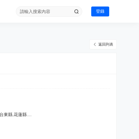
登錄
返回列表
東縣,花蓮縣....