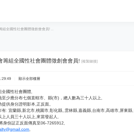
組全國性社會團體徵創會會員! ...
會籌組全國性社會團體徵創會會員!
[複製鏈接]
:29:49
|
顯示全部樓層
組全國性社會團體,
至少應分布七個直轄市、縣(市)，總人數為三十人以上,
助提供身分證明影本,正反面。
: 宜蘭縣,新北市,桃園市,彰化縣,,雲林縣,嘉義縣,台南市,高雄市,屏東縣,台
上人員三十人以上,來當發起人,
身份証正反面傳真至06-7265912,
alty@gmail.com
,