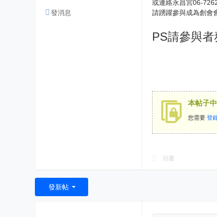
或連絡永昌宮06-7262
發消息
請踴躍參與成為創會會
PS請參與者
本帖子中
您需要
登
回覆
發新帖