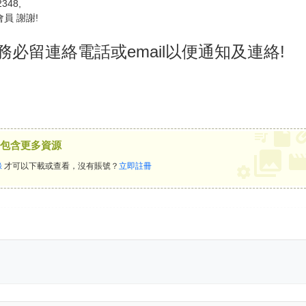
348,
員 謝謝!
務必留連絡電話或email以便通知及連絡!
包含更多資源
錄
才可以下載或查看，沒有賬號？
立即註冊