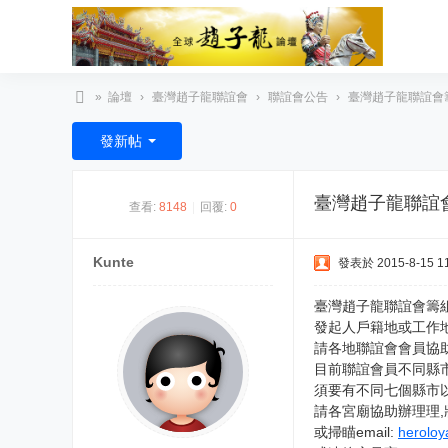
»
論壇
›
臺灣趙子龍聯誼會
›
聯誼會公告
›
臺灣趙子龍聯誼會籌
臺
發新帖
灣
趙
臺灣趙子龍聯誼
查看:
8148
|
回覆:
0
子
龍
Kunte
發表於 2015-8-15 11
文
化
臺灣趙子龍聯誼會籌
發起人戶籍地或工作地
協
請各地聯誼會會員協
會
目前聯誼會員不同縣市有
須要有不同七個縣市以
請各宮廟協助辦理理,將
或掃瞄email:
heroloy